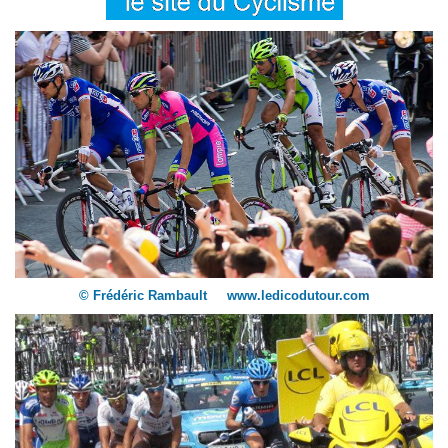
© Frédéric Rambault www.ledicodutour.com