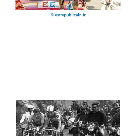
© estrepublicain.fr