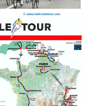
© www.ledicodutour.com