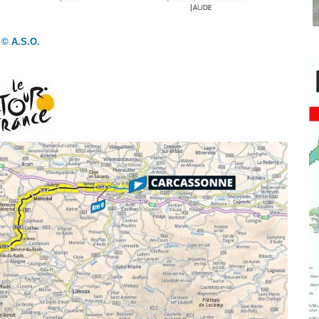
© A.S.O.