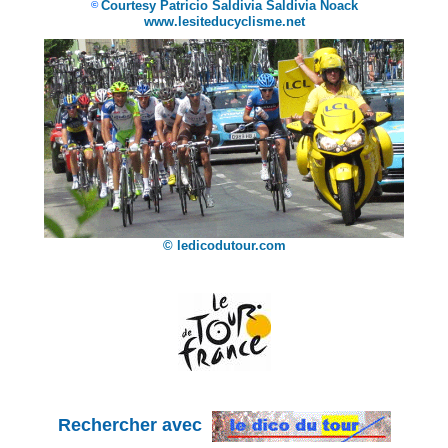
Courtesy Patricio Saldivia Saldivia Noack
©
www.lesiteducyclisme.net
© ledicodutour.com
Rechercher avec