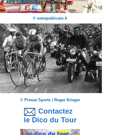
© estrepublicain.fr
© Presse Sports / Roger Krieger
Contactez
le Dico du Tour