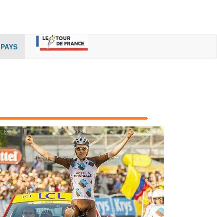
rent)
(cur
PAYS
rent