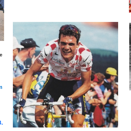
le
m
1
,