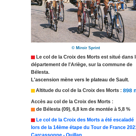
© Miroir Sprint
Le col de la Croix des Morts est situé dans 
département de l'
Ariège, sur la commune de
Bélesta.
L'ascension mène vers le plateau de Sault.
898 
Altitude du col de la Croix des Morts :
Accès au col de la Croix des Morts :
de
Bélesta
(
09
),
6,8
km de montée à
5,8
%
Le
col de la Croix des Morts a été
escaladé
lors de la
1
4
ème étape du Tour de France 202
Carcassonne - Quillan.