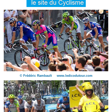
© Frédéric Rambault www.ledicodutour.com