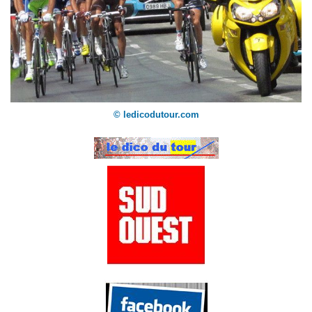
© ledicodutour.com