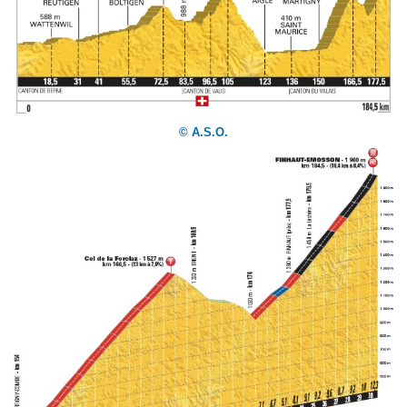
© A.S.O.