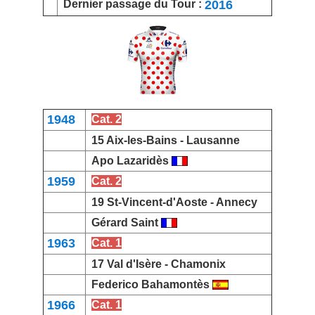
2016
Dernier passage du Tour :
1948
Cat. 2
15 Aix-les-Bains -
Lausanne
Apo Lazaridès
1959
Cat. 2
19 St-Vincent-d'Aoste -
Annecy
Gérard Saint
1963
Cat. 1
17 Val d'Isère -
Chamonix
Federico Bahamontès
1966
Cat. 1