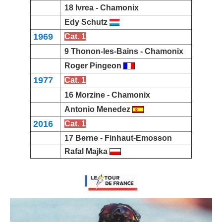
18 Ivrea -
Chamonix
Edy Schutz
1969
Cat. 1
9 Thonon-les-Bains -
Chamonix
Roger Pingeon
1977
Cat. 1
16 Morzine -
Chamonix
Antonio Menedez
2016
Cat. 1
17 Berne -
Finhaut-Emosson
Rafal Majka