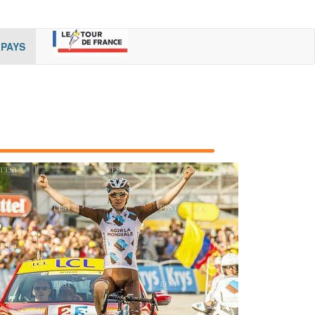
rent)
(cur
PAYS
rent