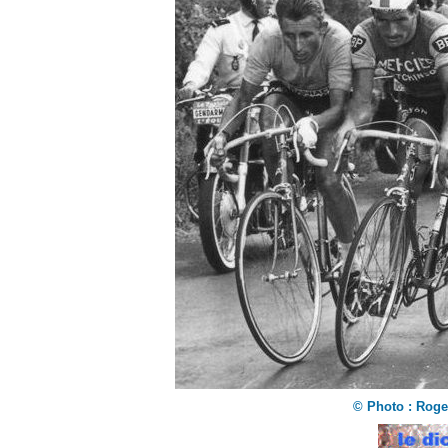
©
Photo : Roge