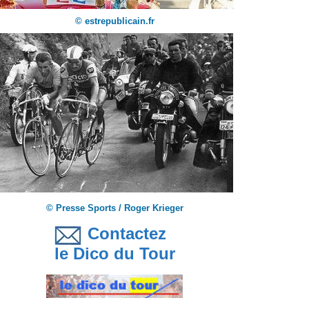
© estrepublicain.fr
© Presse Sports / Roger Krieger
Contactez
le Dico du Tour