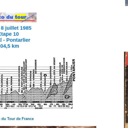
 8
juillet
1985
Etape 10
l - Pontarlier
204,5 km
 du Tour de France