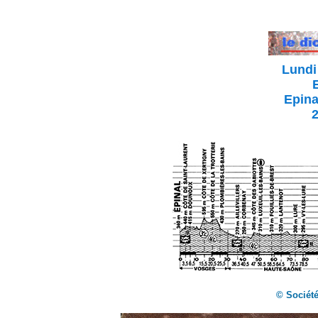
Lundi
Epina
© Société