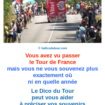
© ledicodutour.com
Vous avez vu passer
le Tour de France
mais vous ne vous souvenez plus
exactement où
ni en quelle année
Le Dico du Tour
peut vous aider
à préciser vos souvenirs