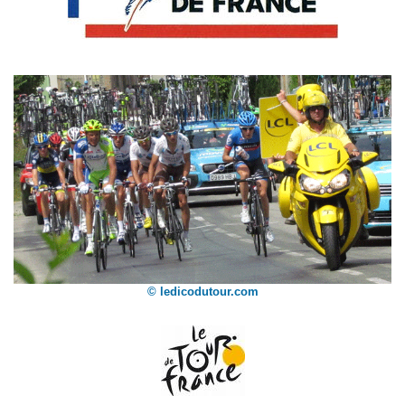
© ledicodutour.com