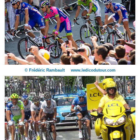
© Frédéric Rambault www.ledicodutour.com