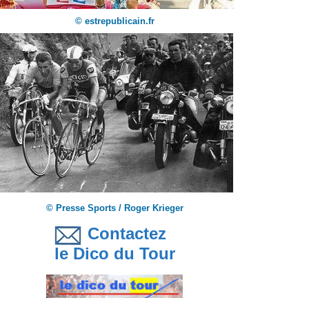
© estrepublicain.fr
© Presse Sports / Roger Krieger
Contactez
le Dico du Tour