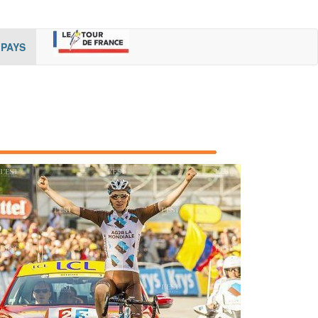
rent)
(cur
PAYS
rent