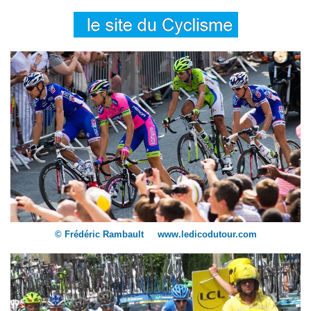
© Frédéric Rambault www.ledicodutour.com