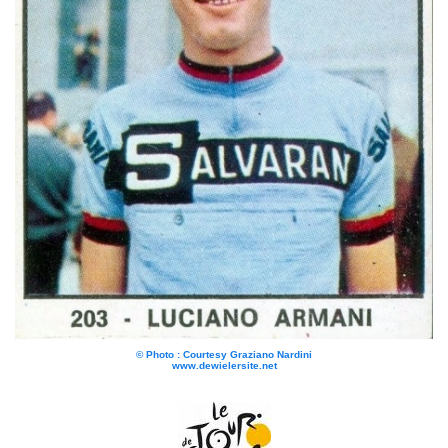
© Photo : Courtesy Graziano Nardini
www.dewielersite.net