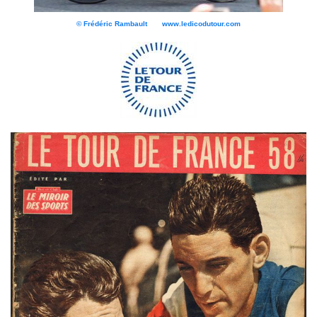
© Frédéric Rambault www.ledicodutour.com