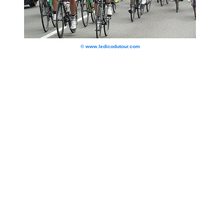
© www.ledicodutour.com