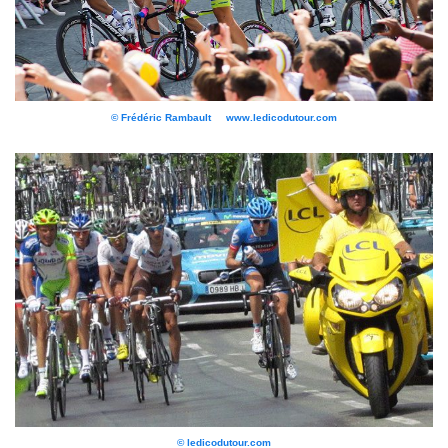
© Frédéric Rambault www.ledicodutour.com
© ledicodutour.com