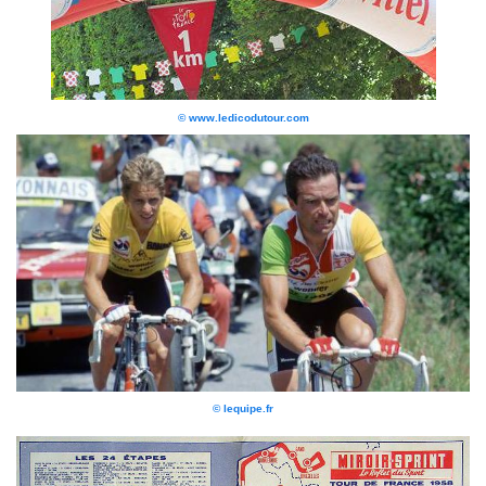
© www.ledicodutour.com
© lequipe.fr