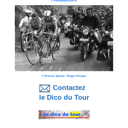
© estrepublicain.fr
© Presse Sports / Roger Krieger
Contactez
le Dico du Tour