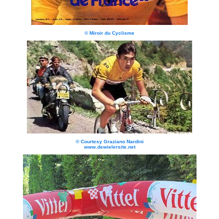
© Miroir du Cyclisme
© Courtesy Graziano Nardini
www.dewielersite.net