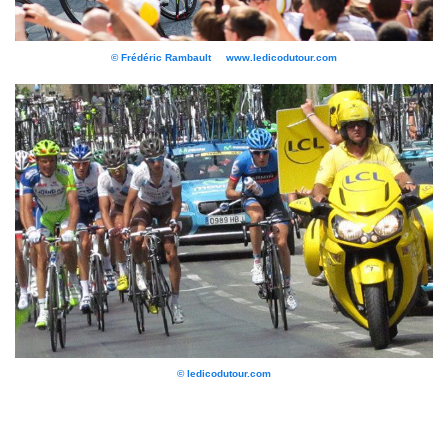
© Frédéric Rambault www.ledicodutour.com
© ledicodutour.com