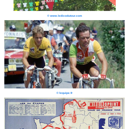
© www.ledicodutour.com
© lequipe.fr