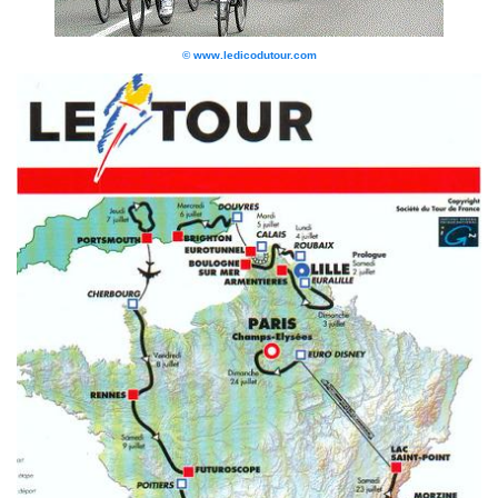
© www.ledicodutour.com