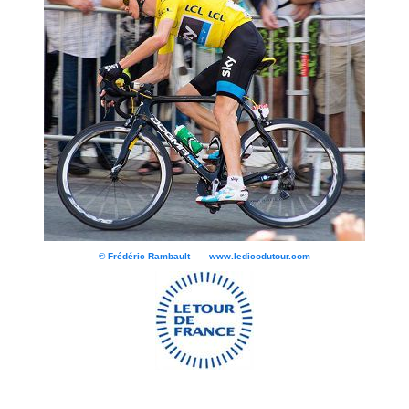
© Frédéric Rambault www.ledicodutour.com