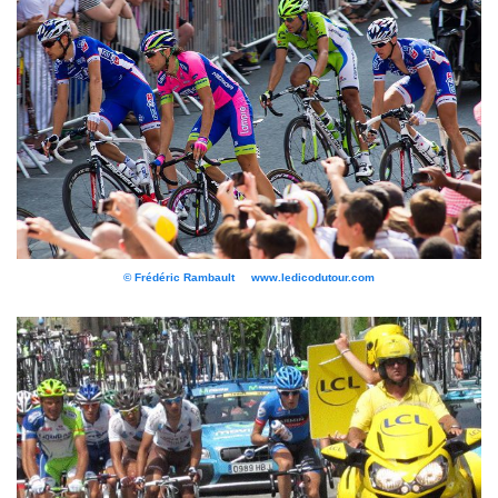
© Frédéric Rambault www.ledicodutour.com