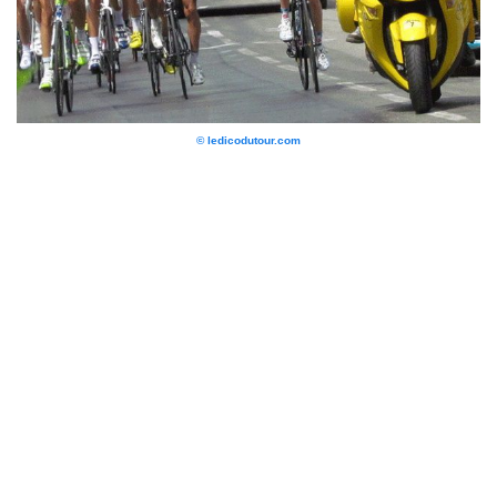
© ledicodutour.com