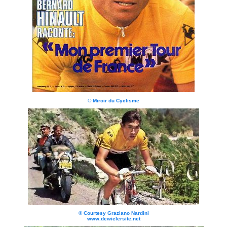
© Miroir du Cyclisme
© Courtesy Graziano Nardini
www.dewielersite.net