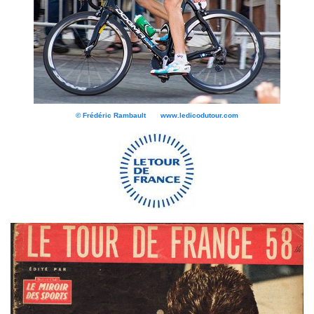
© Frédéric Rambault www.ledicodutour.com