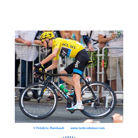
© Frédéric Rambault www.ledicodutour.com