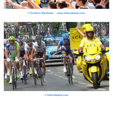
© Frédéric Rambault www.ledicodutour.com
© ledicodutour.com