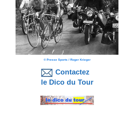
© Presse Sports / Roger Krieger
Contactez
le Dico du Tour