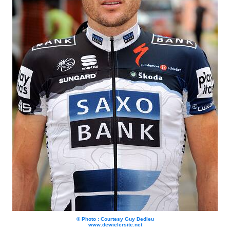
© Photo : Courtesy Guy Dedieu
www.dewielersite.net