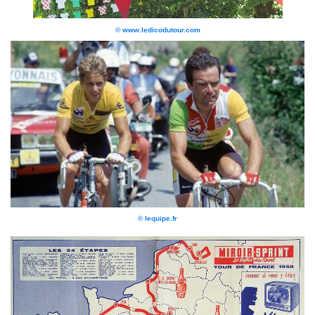
© www.ledicodutour.com
© lequipe.fr