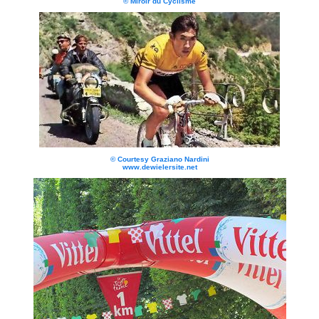
© Miroir du Cyclisme
© Courtesy Graziano Nardini
www.dewielersite.net