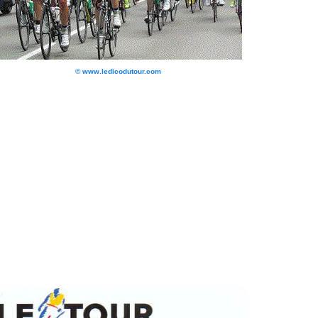
© www.ledicodutour.com