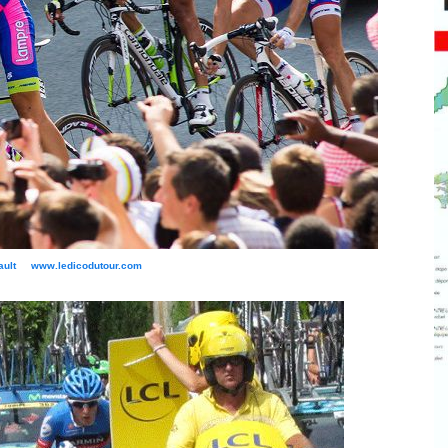
bault www.ledicodutour.com