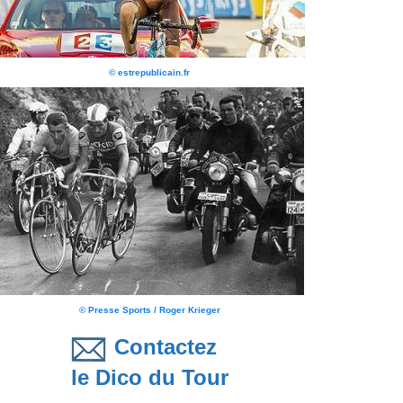
© estrepublicain.fr
© Presse Sports / Roger Krieger
Contactez
le Dico du Tour