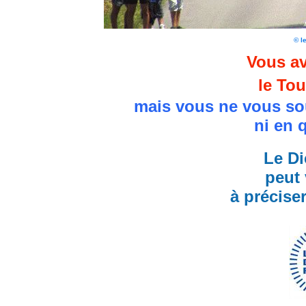
© l
Vous av
le Tou
mais vous ne vous so
ni en 
Le Di
peut 
à précise