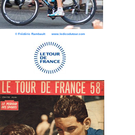
© Frédéric Rambault www.ledicodutour.com