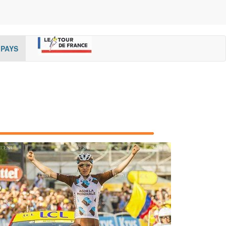
rent)
(cur
PAYS
rent