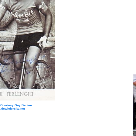
: Courtesy Guy Dedieu
dewielersite.net