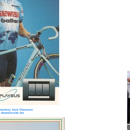
Courtesy Jack Claassen
dewielersite.net