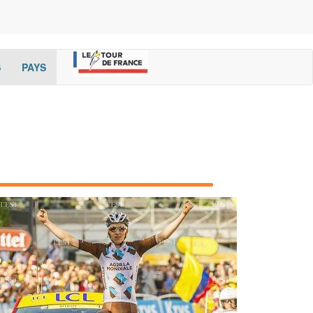
(current)
(cur
S
PAYS
rent