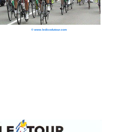
© www.ledicodutour.com