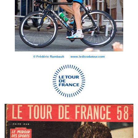
© Frédéric Rambault www.ledicodutour.com