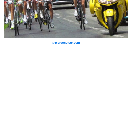
© ledicodutour.com