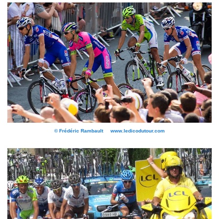
© Frédéric Rambault www.ledicodutour.com