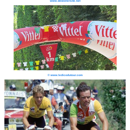
www.dewielersite.net
© www.ledicodutour.com