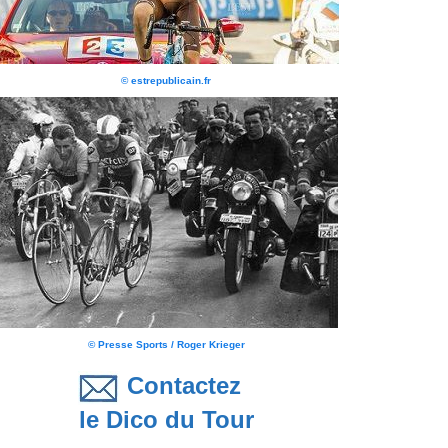
© estrepublicain.fr
© Presse Sports / Roger Krieger
Contactez
le Dico du Tour