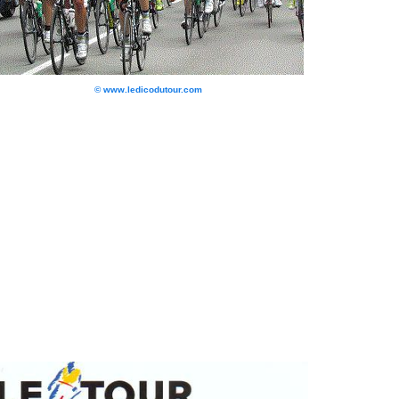
© www.ledicodutour.com