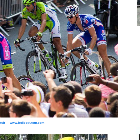
bault www.ledicodutour.com