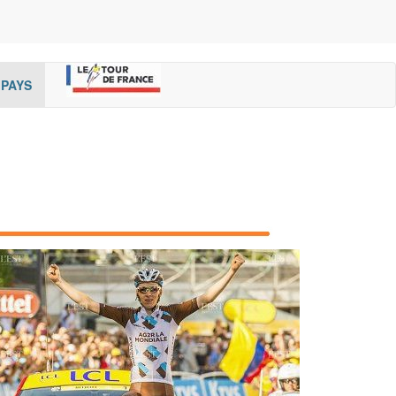
rent)
(cur
PAYS
rent