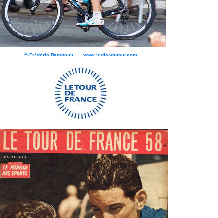
© Frédéric Rambault www.ledicodutour.com