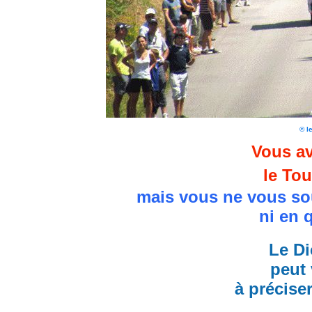
© l
Vous av
le Tou
mais vous ne vous so
ni en 
Le Di
peut 
à précise