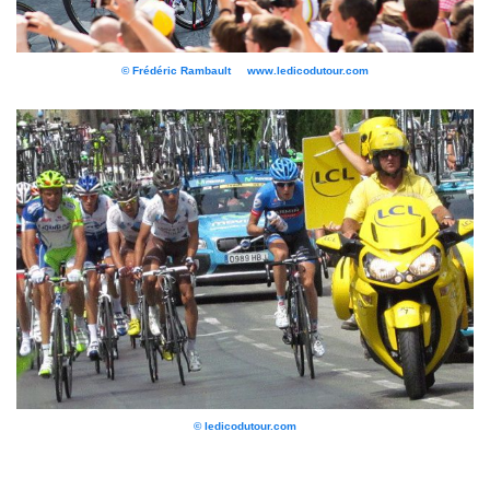
© Frédéric Rambault www.ledicodutour.com
© ledicodutour.com