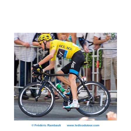
© Frédéric Rambault www.ledicodutour.com