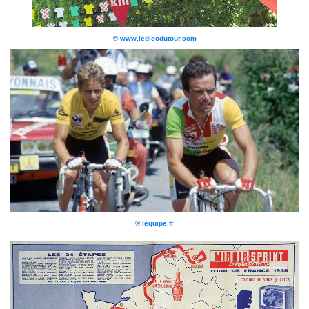
© www.ledicodutour.com
© lequipe.fr