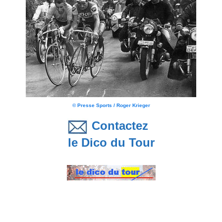
© Presse Sports / Roger Krieger
Contactez
le Dico du Tour