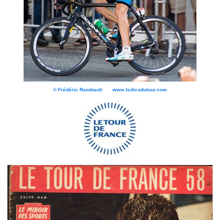
© Frédéric Rambault www.ledicodutour.com