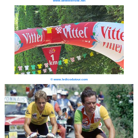
www.dewielersite.net
© www.ledicodutour.com