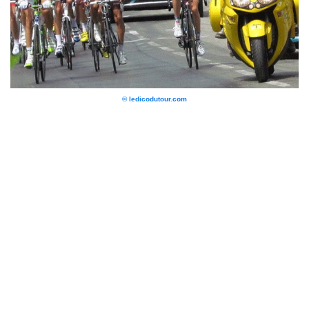
© ledicodutour.com