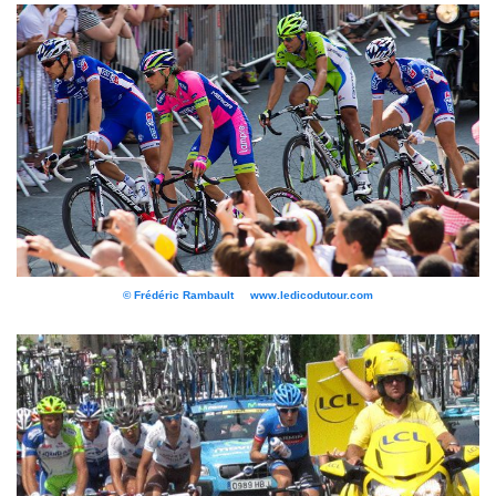
© Frédéric Rambault www.ledicodutour.com