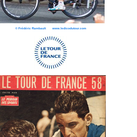
© Frédéric Rambault www.ledicodutour.com