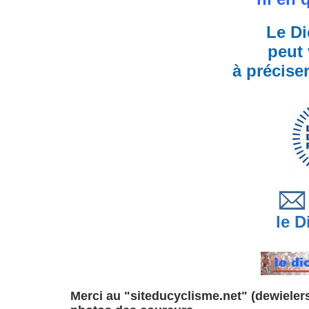
Le Di
peut 
à précise
le Di
Merci au "siteducyclisme.net" (dewielersi