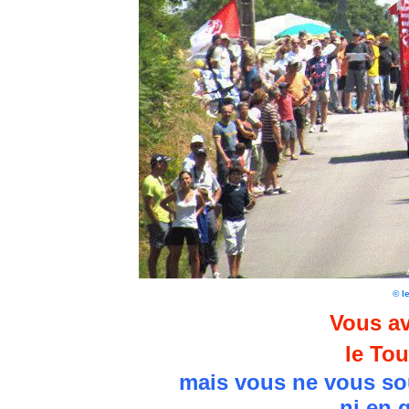
© l
Vous av
le Tou
mais vous ne vous so
ni en 