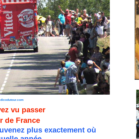
edicodutour.com
ez vu passer
r de France
uvenez plus exactement où
quelle année