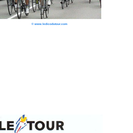
© www.ledicodutour.com