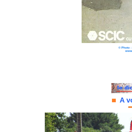
© Photo 
www.
A vo