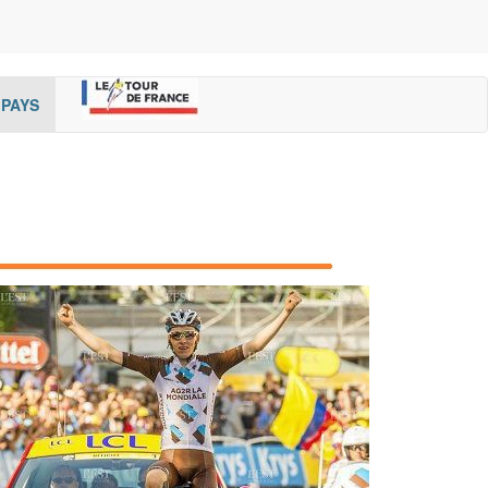
rent)
(cur
PAYS
rent