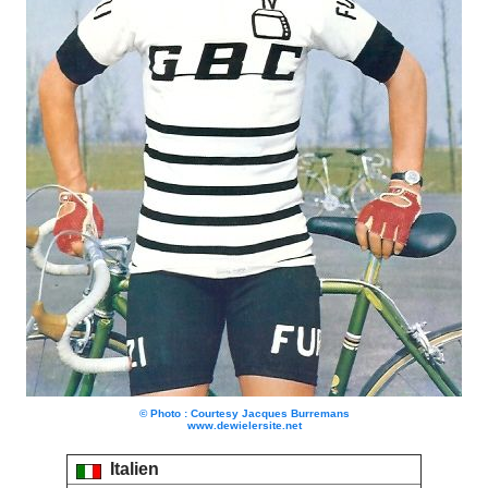
© Photo : Courtesy Jacques Burremans
www.dewielersite.net
Italien