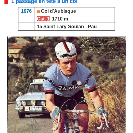
1 passage en tête à un col
1976
Col d'Aubisque
Cat. 1
1710 m
15 Saint-Lary-Soulan - Pau