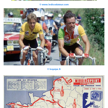
© www.ledicodutour.com
© lequipe.fr