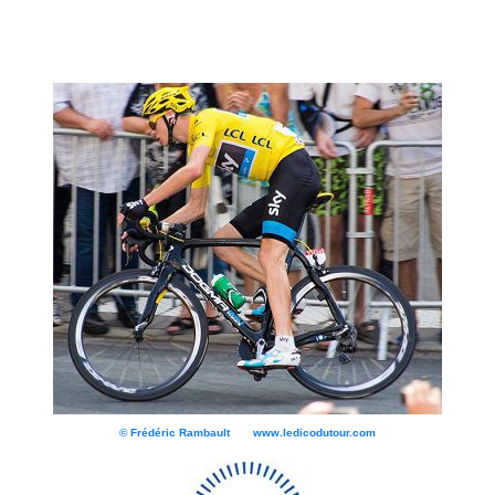
© Frédéric Rambault www.ledicodutour.com