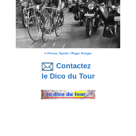
© Presse Sports / Roger Krieger
Contactez
le Dico du Tour