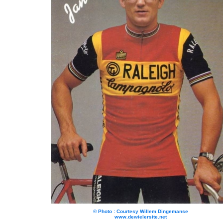
© Photo : Courtesy Willem Dingemanse
www.dewielersite.net