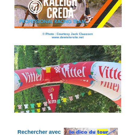
© Photo : Courtesy Jack Claassen
www.dewielersite.net
Rechercher avec