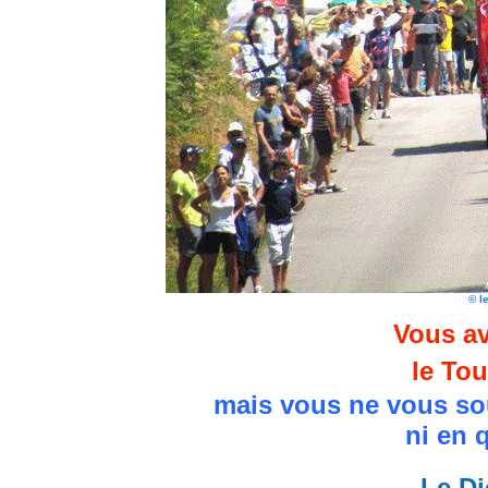
© l
Vous av
le Tou
mais vous ne vous so
ni en 
Le Di