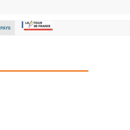
rent)
(cur
PAYS
rent