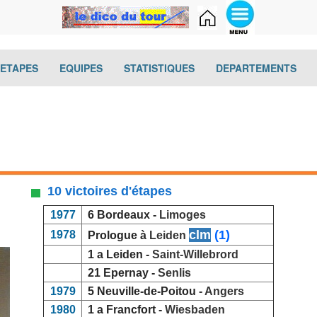
(current)
(current)
(current)
(cur
-ETAPES
EQUIPES
STATISTIQUES
DEPARTEMENTS
10 victoires d'étapes
1977
6 Bordeaux -
Limoges
clm
(1)
1978
Prologue à
Leiden
1 a Leiden -
Saint-Willebrord
21 Epernay -
Senlis
1979
5 Neuville-de-Poitou -
Angers
1980
1 a Francfort -
Wiesbaden