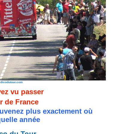
edicodutour.com
ez vu passer
r de France
uvenez plus exactement où
quelle année
co du Tour