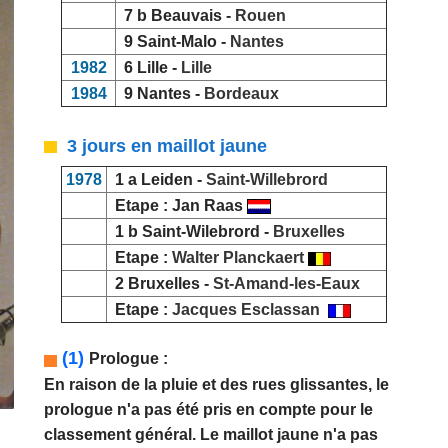
7 b Beauvais -
Rouen
9 Saint-Malo -
Nantes
1982
6 Lille -
Lille
1984
9 Nantes -
Bordeaux
3 jours en maillot jaune
1978
1 a Leiden -
Saint-Willebrord
Etape : Jan Raas
1 b Saint-Wilebrord -
Bruxelles
Etape :
Walter Planckaert
2 Bruxelles -
St-Amand-les-Eaux
Etape :
Jacques Esclassan
(1)
Prologue :
En raison de la pluie et des rues glissantes, le
prologue n'a pas été pris en compte pour le
classement général. Le maillot jaune n'a pas