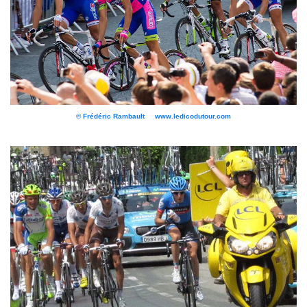
© Frédéric Rambault www.ledicodutour.com