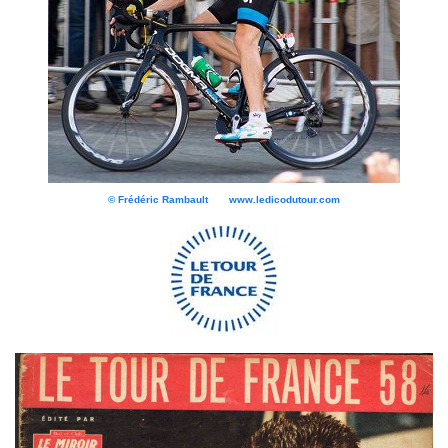
© Frédéric Rambault www.ledicodutour.com