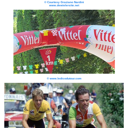
© Courtesy Graziano Nardini
www.dewielersite.net
© www.ledicodutour.com