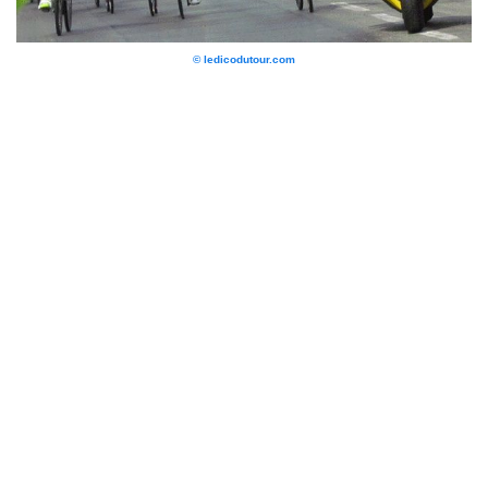
© ledicodutour.com