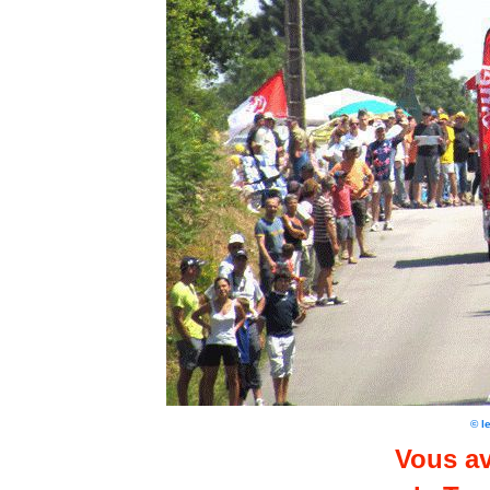
© l
Vous av