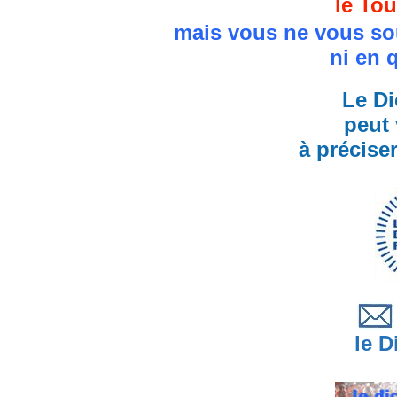
le Tou
mais vous ne vous so
ni en 
Le Di
peut 
à précise
le Di