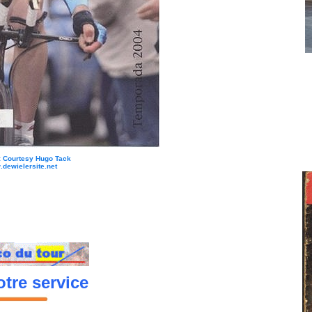
: Courtesy Hugo Tack
dewielersite.net
tre service