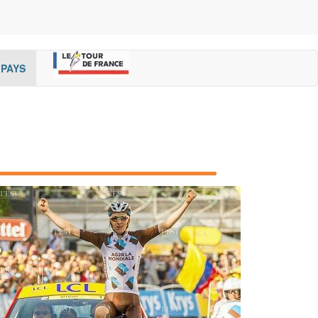
rent)
(cur
PAYS
rent