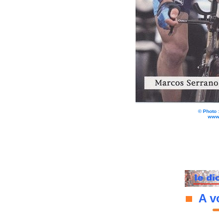
© Photo 
www.
A vo