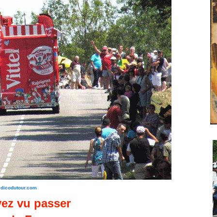
edicodutour.com
ez vu passer