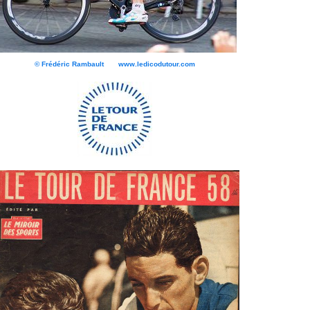
© Frédéric Rambault www.ledicodutour.com