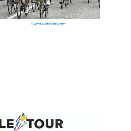
© www.ledicodutour.com