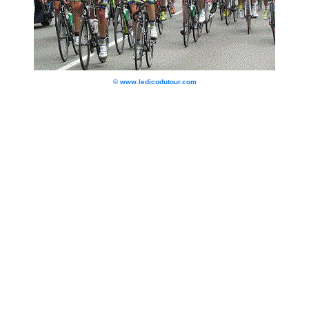
© www.ledicodutour.com