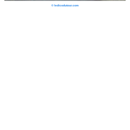
© ledicodutour.com