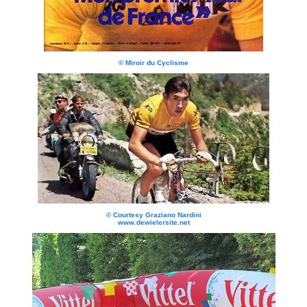
© Miroir du Cyclisme
© Courtesy Graziano Nardini
www.dewielersite.net