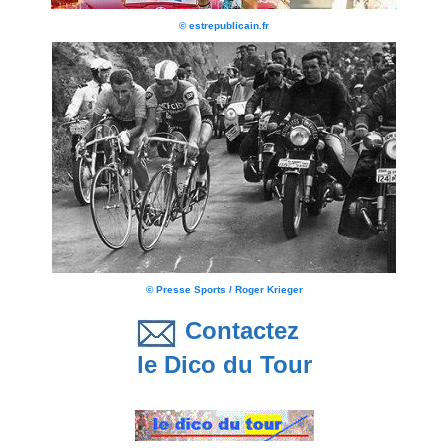
© estrepublicain.fr
© Presse Sports / Roger Krieger
Contactez
le Dico du Tour