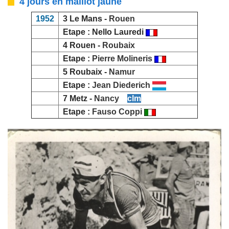
4 jours en maillot jaune
1952
3 Le Mans -
Rouen
Etape : Nello Lauredi
4 Rouen -
Roubaix
Etape :
Pierre Molineris
5 Roubaix -
Namur
Etape :
Jean Diederich
7 Metz -
Nancy
clm
Etape :
Fauso Coppi