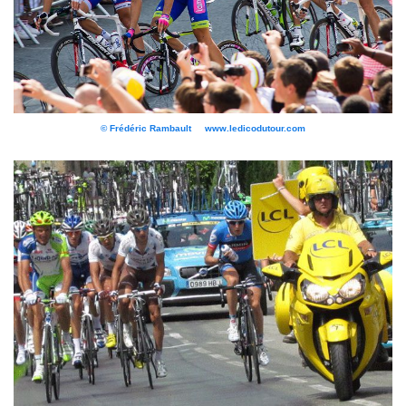
© Frédéric Rambault www.ledicodutour.com