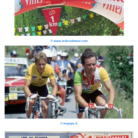
© www.ledicodutour.com
© lequipe.fr