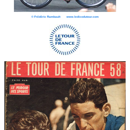
© Frédéric Rambault www.ledicodutour.com