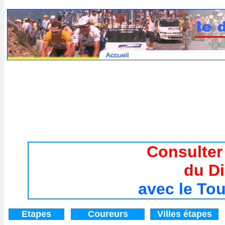
Tour de France 2017 / Histoire du Tour de France de 194
Consulter
du D
avec le To
Etapes
Coureurs
V
illes étapes