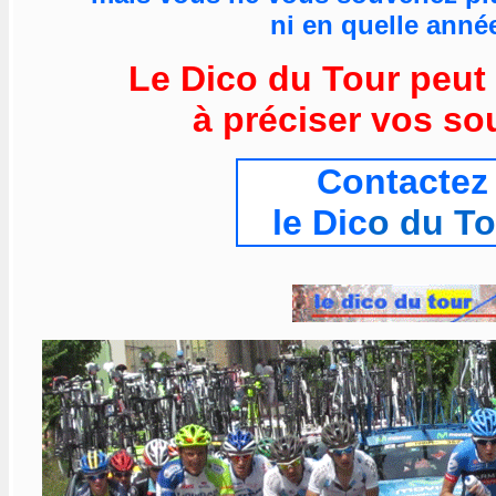
ni en quelle année
Le Dico du Tour peut
à préciser vos so
Contactez
le Dic
o du To