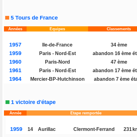
5 Tours de France
Années
Equipes
Classements
1957
Ile-de-France
34 ème
1959
Paris - Nord-Est
abandon 16 ème é
1960
Paris-Nord
47 ème
1961
Paris - Nord-Est
abandon 17 ème é
1964
Mercier-BP-Hutchinson
abandon 7 ème ét
1 victoire d'étape
Année
Etape remportée
1959
14
Aurillac
Clermont-Ferrand
231
k