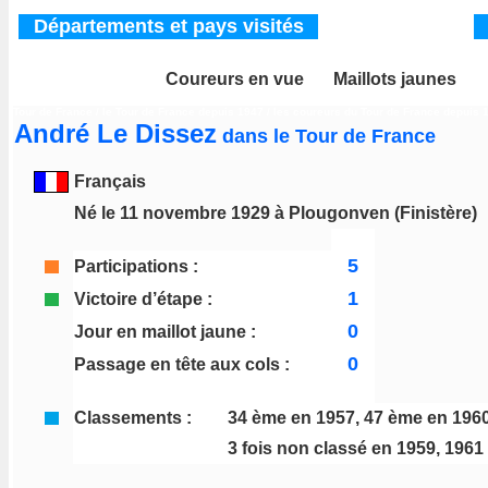
Départements
et pays visités
Coureurs en vue
___
Maillots jaunes
__
Tour de France
/
le Tour de France depuis 1947
/ les coureurs du Tour de France depuis 
André Le Dissez
dans le Tour de France
Français
Né le 11 novembre 1929 à Plougonven (Finistère)
5
Participations :
1
Victoire d’étape :
0
Jour en maillot jaune :
0
Passage en tête aux cols :
Classements :
34 ème en 1957, 47 ème en 196
3 fois non classé en 1959, 1961