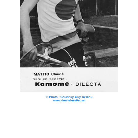
© Photo : Courtesy Guy Dedieu
www.dewielersite.net