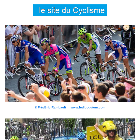
© Frédéric Rambault www.ledicodutour.com