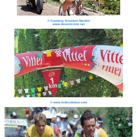
© Courtesy Graziano Nardini
www.dewielersite.net
© www.ledicodutour.com