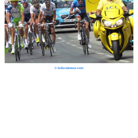
© ledicodutour.com