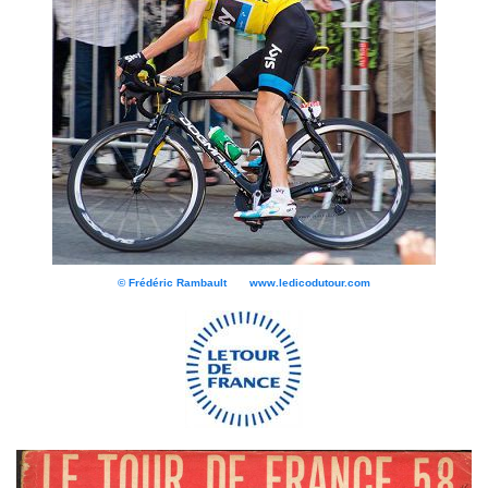
© Frédéric Rambault www.ledicodutour.com