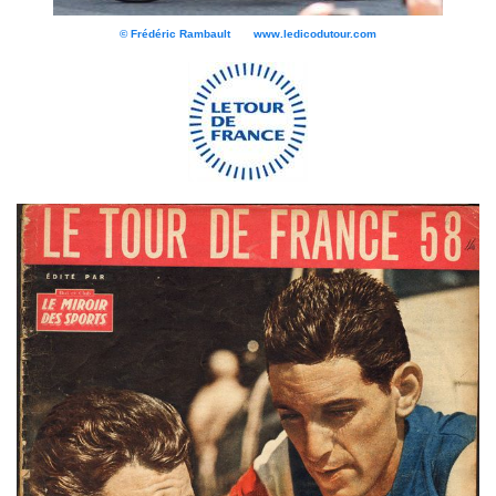
© Frédéric Rambault www.ledicodutour.com