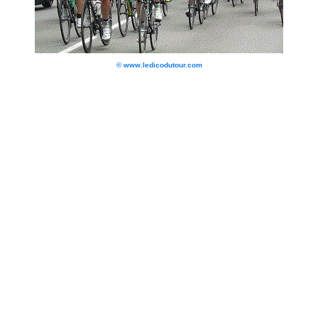
© www.ledicodutour.com