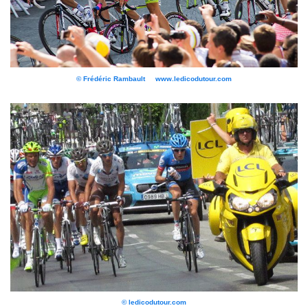
© Frédéric Rambault www.ledicodutour.com
© ledicodutour.com