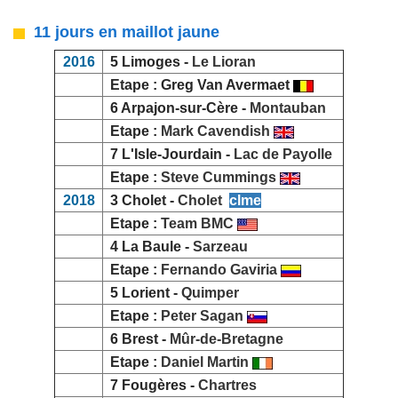
11 jours en maillot jaune
2016
5 Limoges -
Le Lioran
Etape : Greg Van Avermaet
6 Arpajon-sur-Cère -
Montauban
Etape :
Mark Cavendish
7 L'Isle-Jourdain -
Lac de Payolle
Etape :
Steve Cummings
2018
3 Cholet -
Cholet
clme
Etape :
Team BMC
4 La Baule -
Sarzeau
Etape :
Fernando Gaviria
5 Lorient -
Quimper
Etape :
Peter Sagan
6 Brest -
Mûr-de-Bretagne
Etape :
Daniel Martin
7 Fougères -
Chartres