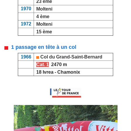
23 ème
1970
Molteni
4 ème
1972
Molteni
15 ème
1 passage en tête à un col
1966
Col du Grand-Saint-Bernard
Cat. 1
2470 m
18 Ivrea - Chamonix