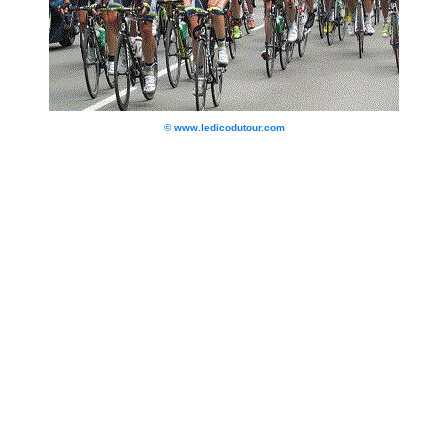
© www.ledicodutour.com