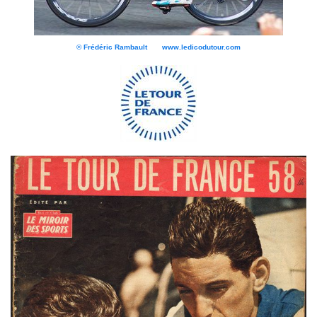
© Frédéric Rambault www.ledicodutour.com