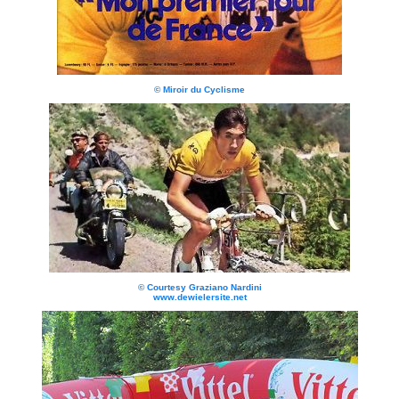
© Miroir du Cyclisme
© Courtesy Graziano Nardini
www.dewielersite.net