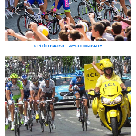
© Frédéric Rambault www.ledicodutour.com