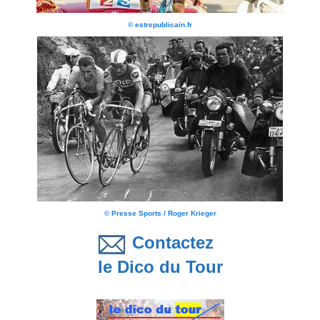
© estrepublicain.fr
© Presse Sports / Roger Krieger
Contactez
le Dico du Tour