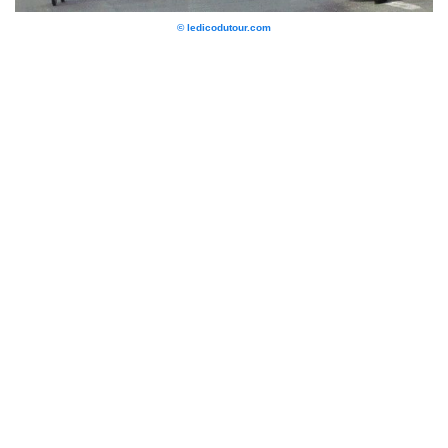
© ledicodutour.com