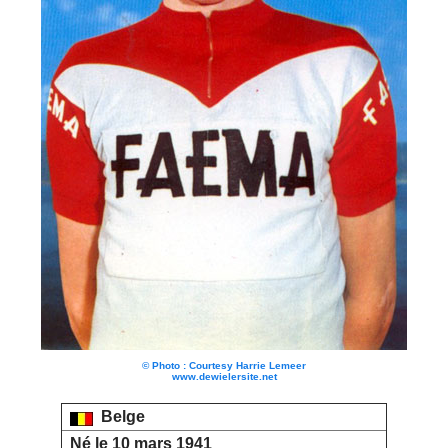
© Photo : Courtesy Harrie Lemeer
www.dewielersite.net
Belge
Né le 10 mars 1941