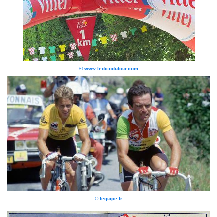
© www.ledicodutour.com
© lequipe.fr