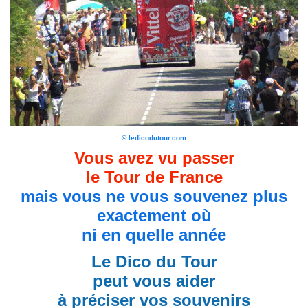
© ledicodutour.com
Vous avez vu passer
le Tour de France
mais vous ne vous souvenez plus
exactement où
ni en quelle année
Le Dico du Tour
peut vous aider
à préciser vos souvenirs