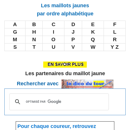
Les maillots jaunes
par ordre alphabétique
A
B
C
D
E
F
G
H
I
J
K
L
M
N
O
P
Q
R
S
T
U
V
W
Y Z
Les partenaires du maillot jaune
Rechercher avec
Pour chaque coureur, retrouvez