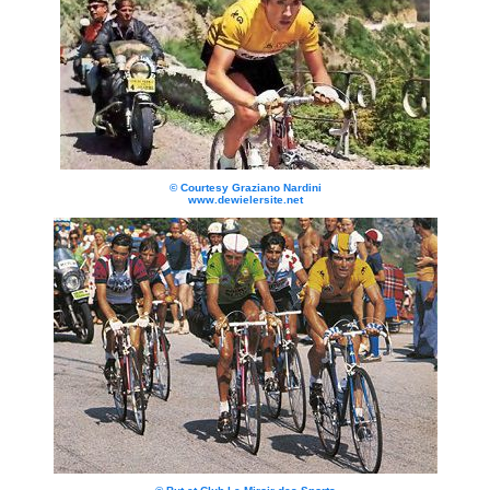
© Courtesy Graziano Nardini
www.dewielersite.net