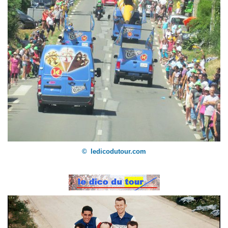
©
ledicodutour.com