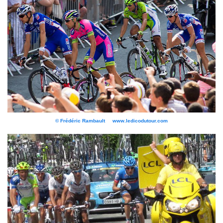
© Frédéric Rambault www.ledicodutour.com