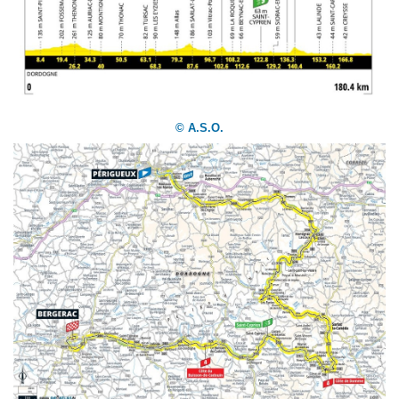
© A.S.O.