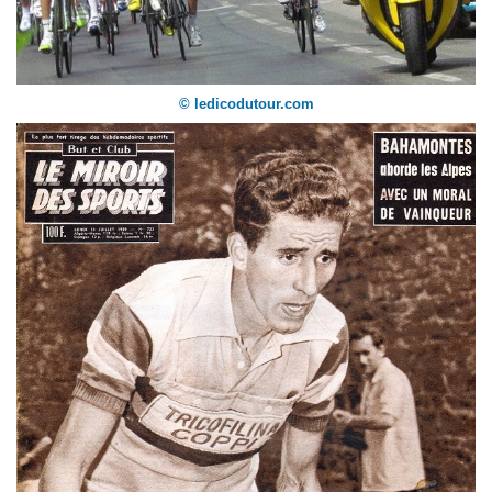
© ledicodutour.com