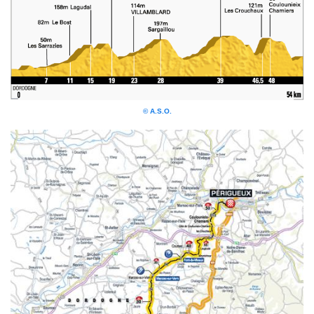
© A.S.O.