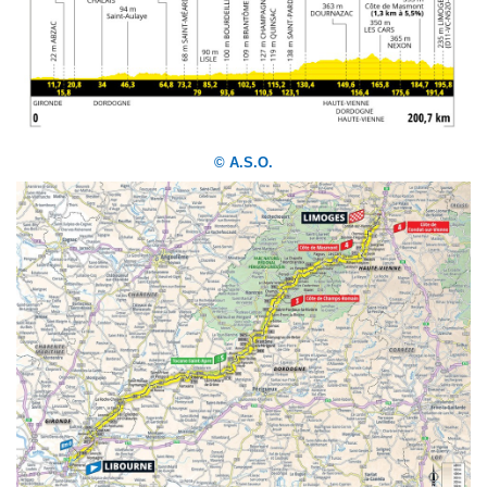
© A.S.O.