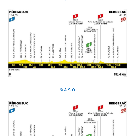
© A.S.O.