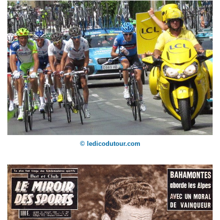
© ledicodutour.com