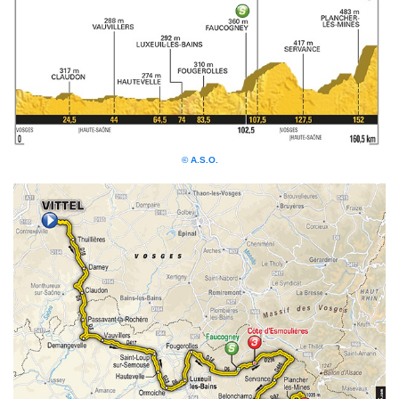
© A.S.O.