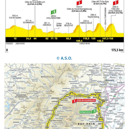
© A.S.O.