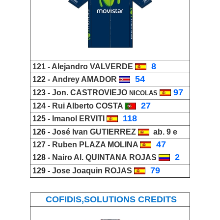
_
8
121 -
Alejandro VALVERDE
_
54
122 -
Andrey AMADOR
97
123 -
Jon. CASTROVIEJO
NICOLAS
_
27
124 -
Rui Alberto COSTA
_
118
125 -
Imanol ERVITI
126 -
José Ivan GUTIERREZ
ab. 9 e
_
47
127 -
Ruben PLAZA MOLINA
2
128 -
Nairo Al. QUINTANA
ROJAS
_
79
129 -
Jose Joaquin ROJAS
COFIDIS,SOLUTIONS CREDITS