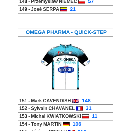
_
57
148 -
Przemyslaw NIEMEC
_
21
149 -
José SERPA
OMEGA PHARMA - QUICK-STEP
_
148
151 -
Mark CAVENDISH
_
31
152 -
Sylvain CHAVANEL
_
11
153 -
Michal KWIATKOWSKI
_
106
154 -
Tony MARTIN