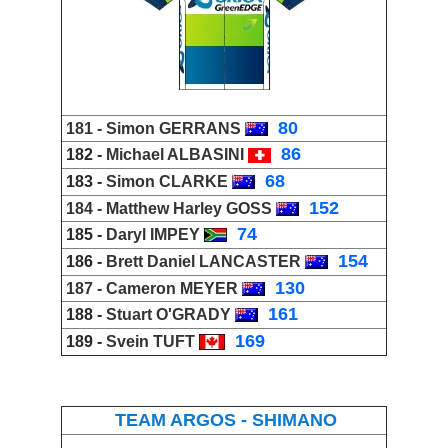
_
80
181 -
Simon GERRANS
_
86
182 -
Michael ALBASINI
_
68
183 -
Simon CLARKE
_
152
184 -
Matthew Harley GOSS
_
74
185 -
Daryl IMPEY
_
154
186 -
Brett Daniel LANCASTER
_
130
187 -
Cameron MEYER
_
161
188 -
Stuart O'GRADY
_
169
189 -
Svein TUFT
TEAM ARGOS - SHIMANO