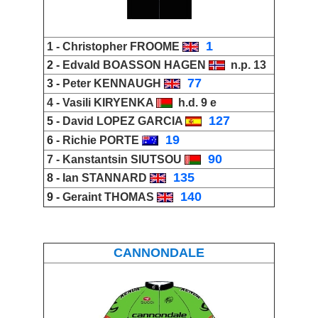
_
1
1 -
Christopher FROOME
2 -
Edvald BOASSON HAGEN
n.p. 13
_
77
3 -
Peter KENNAUGH
4 -
Vasili KIRYENKA
h.d. 9 e
_
127
5 -
David LOPEZ GARCIA
_
19
6 -
Richie PORTE
_
90
7 -
Kanstantsin SIUTSOU
_
135
8 -
Ian STANNARD
_
140
9 -
Geraint THOMAS
CANNONDALE