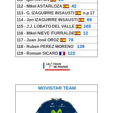
_
42
112 -
Mikel ASTARLOZA
113 -
G. IZAGUIRRE INSAUSTI
n.p.17
_
69
114 -
Jon IZAGUIRRE INSAUST
I
165
115 -
J.J. LOBATO DEL VALLE
_
12
116 -
Mikel NIEVE ITURRALDE
_
78
117 -
Juan José OROZ
_
139
118 -
Ruben PEREZ MORENO
_
122
119 -
Romain SICARD
MOVISTAR TEAM