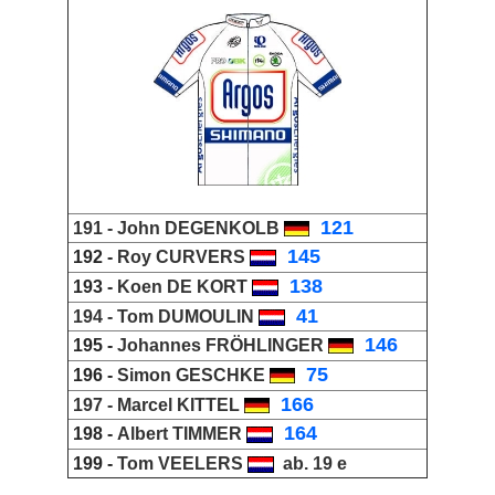
_
121
191 -
John DEGENKOLB
_
145
192 -
Roy CURVERS
_
138
193 -
Koen DE KORT
_
41
194 -
Tom DUMOULIN
_
146
195 -
Johannes FRÖHLINGER
_
75
196 -
Simon GESCHKE
_
166
197 -
Marcel KITTEL
_
164
198 -
Albert TIMMER
199 -
Tom VEELERS
ab. 19 e