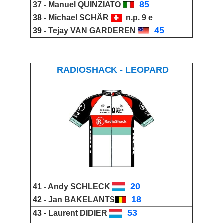
_
85
37 -
Manuel QUINZIATO
38 -
Michael SCHÄR
n.p. 9 e
_
45
39 -
Tejay VAN GARDEREN
RADIOSHACK - LEOPARD
_
20
41 -
Andy SCHLECK
_
18
42 -
Jan BAKELANTS
_
53
43 -
Laurent DIDIER