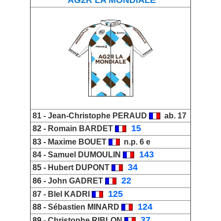
81 -
Jean-Christophe PERAUD
ab. 17
_
15
82 -
Romain BARDET
83 -
Maxime BOUET
n.p. 6 e
_
143
84 -
Samuel DUMOULIN
_
34
85 -
Hubert DUPONT
_
22
86 -
John GADRET
_
125
87 -
Blel KADRI
_
124
88 -
Sébastien MINARD
_
37
89 -
Christophe RIBLON