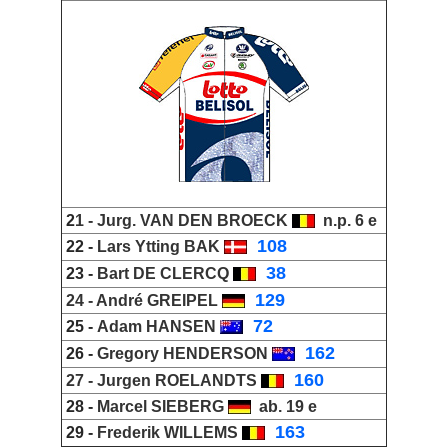
2
1 -
Jurg
.
VAN DEN BROECK
n.p. 6 e
_
108
22 -
Lars Ytting BAK
_
38
23 -
Bart DE CLERCQ
_
129
24 -
André GREIPEL
_
72
25 -
Adam HANSEN
_
162
26 -
Gregory HENDERSON
_
160
27 -
Jurgen ROELANDTS
28 -
Marcel SIEBERG
ab. 19 e
_
163
29 -
Frederik WILLEMS