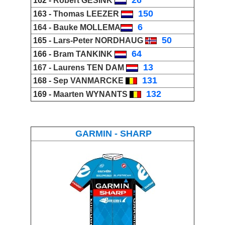
162 -
Robert GESINK
_
150
163 -
Thomas LEEZER
_
6
164 -
Bauke MOLLEMA
_
50
165 -
Lars-Peter NORDHAUG
_
64
166 -
Bram TANKINK
_
13
167 -
Laurens TEN DAM
_
131
168 -
Sep VANMARCKE
_
132
169 -
Maarten WYNANTS
GARMIN - SHARP