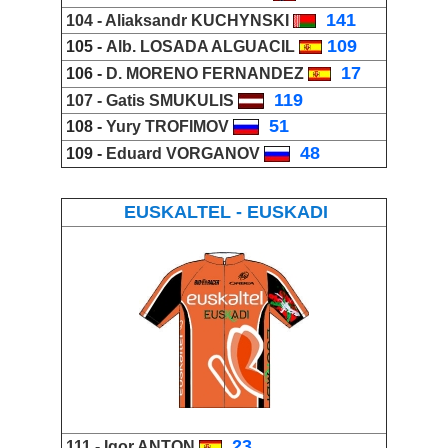
_
141
104 -
Aliaksandr KUCHYNSKI
109
105 -
Alb. LOSADA ALGUACIL
17
106 -
D. MORENO FERNANDEZ
_
119
107 -
Gatis SMUKULIS
_
51
108 -
Yury TROFIMOV
_
48
109 -
Eduard VORGANOV
EUSKALTEL - EUSKADI
_
23
111 -
Igor ANTON