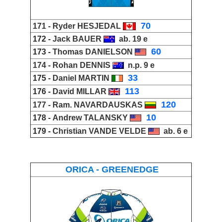
_
70
171 -
Ryder HESJEDAL
172 -
Jack BAUER
ab. 19 e
_
60
173 -
Thomas DANIELSON
174 -
Rohan DENNIS
n.p. 9 e
_
33
175 -
Daniel MARTIN
_
113
176 -
David MILLAR
_
120
177 -
Ram
.
NAVARDAUSKAS
_
10
178 -
Andrew TALANSKY
179 -
Christian VANDE VELDE
ab. 6 e
ORICA - GREENEDGE