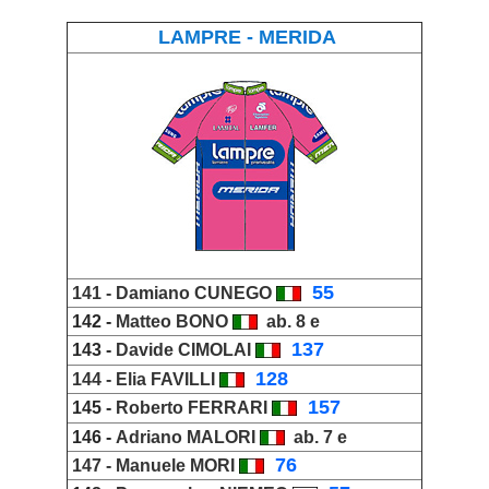
LAMPRE - MERIDA
_
55
141 -
Damiano CUNEGO
142 -
Matteo BONO
ab. 8 e
_
137
143 -
Davide CIMOLAI
_
128
144 -
Elia FAVILLI
_
157
145 -
Roberto FERRARI
146 -
Adriano MALORI
ab. 7 e
_
76
147 -
Manuele MORI