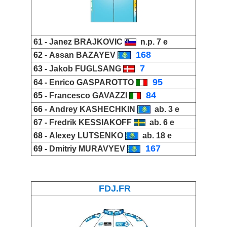
61 -
Janez BRAJKOVIC
n.p. 7 e
_
168
62 -
Assan BAZAYEV
_
7
63 -
Jakob FUGLSANG
_
95
64 -
Enrico GASPAROTTO
_
84
65 -
Francesco GAVAZZI
66 -
Andrey KASHECHKIN
ab. 3 e
67 -
Fredrik KESSIAKOFF
ab. 6 e
68 -
Alexey LUTSENKO
ab. 18 e
_
167
69 -
Dmitriy MURAVYEV
FDJ.FR