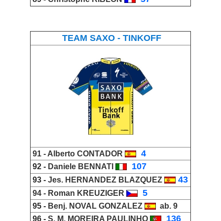
TEAM SAXO - TINKOFF
_
4
91 -
Alberto CONTADOR
_
107
92 -
Daniele BENNATI
43
93 -
Jes. HERNANDEZ BLAZQUEZ
_
5
94 -
Roman KREUZIGER
95 -
Benj. NOVAL GONZALEZ
ab. 9
_
136
96 -
S. M. MOREIRA PAULINHO