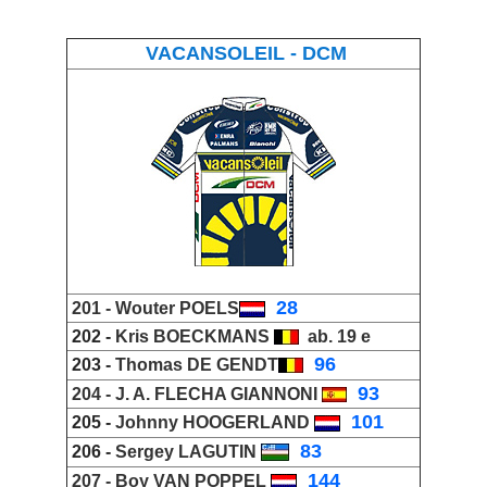
VACANSOLEIL - DCM
_
28
201 -
Wouter POELS
202 -
Kris BOECKMANS
ab. 19 e
_
96
203 -
Thomas DE GENDT
93
204 -
J. A.
F
LECHA GIANNONI
_
101
205 -
Johnny HOOGERLAN
D
_
83
206 -
Sergey LAGUTIN
_
144
207 -
Boy VAN POPPEL