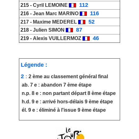
_
112
215 -
Cyril LEMOINE
_
116
216 -
Jean Marc MARINO
_
52
217 -
Maxime MEDEREL
_
87
218 -
Julien SIMON
_
46
219 -
Alexis VUILLERMOZ
Légende :
2
:
2 ème au classement général final
ab. 7 e : abandon 7 ème étape
n.p. 8 e : non partant départ 8 ème étape
h.d. 9 e : arrivé hors-délais 9 ème étape
él. 9 e : éliminé à l'issue 9 ème étape