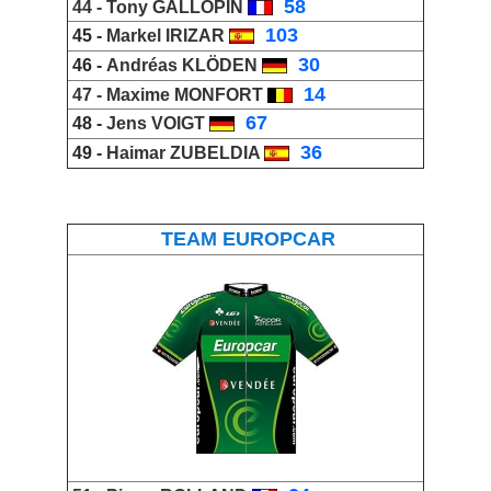
_
58
44 -
Tony GALLOPIN
_
103
45 -
Markel IRIZAR
_
30
46 -
Andréas KLÖDEN
_
14
47 -
Maxime MONFORT
_
67
48 -
Jens VOIGT
_
36
49 -
Haimar ZUBELDIA
TEAM EUROPCAR