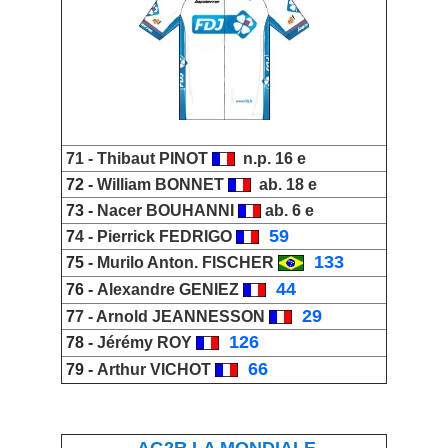
71 -
Thibaut PINOT
n.p. 16 e
72 -
William BONNET
ab. 18 e
73 -
Nacer BOUHANNI
ab. 6 e
_
59
7
4 -
Pierrick FEDRIGO
_
133
75 -
Murilo Anton. FISCHER
_
44
76 -
Alexandre GENIEZ
_
29
7
7 -
Arnold JEANNESSON
_
126
78 -
Jérémy ROY
_
66
79 -
Arthur VICHOT
AG2R LA MONDIALE