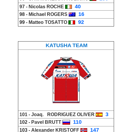
_
40
97 -
Nicolas ROCHE
_
16
98 -
Michael ROGERS
_
92
99 -
Matteo TOSATTO
KATUSHA TEAM
_
3
101 -
Joaq
.
RODRIGUEZ OLIVER
_
110
102 -
Pavel BRUTT
_
147
103 -
Alexander KRISTOFF