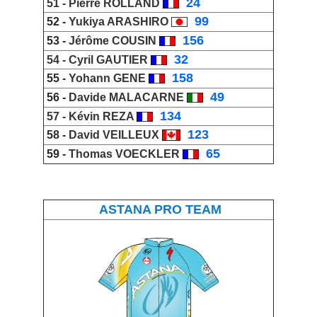
_
24
51 -
Pierre ROLLAND
_
99
52 -
Yukiya ARASHIRO
_
156
53 -
Jérôme COUSIN
_
32
54 -
Cyril GAUTIER
_
158
55 -
Yohann GENE
_
49
56 -
Davide MALACARNE
_
134
57 -
Kévin REZA
_
123
58 -
David VEILLEUX
_
65
59 -
Thomas VOECKLER
ASTANA PRO TEAM