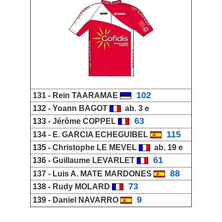
_
102
131 -
Rein TAARAMAE
132 -
Yoann BAGOT
ab. 3 e
_
63
133 -
Jérôme COPPEL
115
134 -
E.
GARCIA ECHEGUIBEL
135 -
Christophe LE MEVEL
ab. 19 e
_
61
136 -
Guillaume LEVARLET
_
88
137 -
Luis A
.
MATE MARDONES
_
73
138 -
Rudy MOLARD
_
9
139 -
Daniel NAVARRO