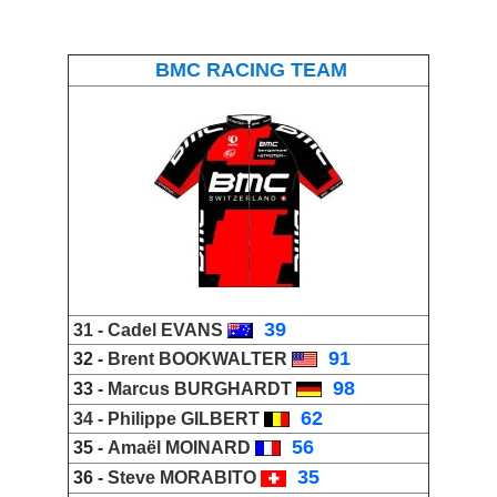
BMC RACING TEAM
_
39
31 -
Cadel EVANS
_
91
32 -
Brent BOOKWALTER
_
98
33 -
Marcus BURGHARDT
_
62
34 -
Philippe GILBERT
_
56
35 -
Amaël MOINARD
_
35
36 -
Steve MORABITO