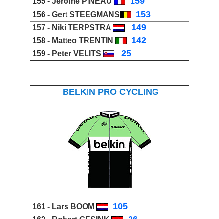
_
159
155 -
Jérôme PINEAU
_
153
156 -
Gert STEEGMANS
_
149
157 -
Niki TERPSTRA
_
142
158 -
Matteo TRENTIN
_
25
159 -
Peter VELITS
BELKIN PRO CYCLING
_
105
161 -
Lars BOOM
_
26