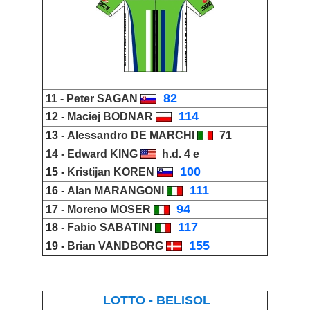
_
82
11 -
Peter SAGAN
_
114
12 -
Maciej BODNAR
13 -
Alessandro DE MARCH
I
_
71
14 -
Edward KING
h.d. 4 e
_
100
15 -
Kristijan KOREN
_
111
16 -
Alan MARANGONI
_
94
17 -
Moreno MOSER
_
117
18 -
Fabio SABATINI
_
155
19 -
Brian VANDBORG
LOTTO - BELISOL