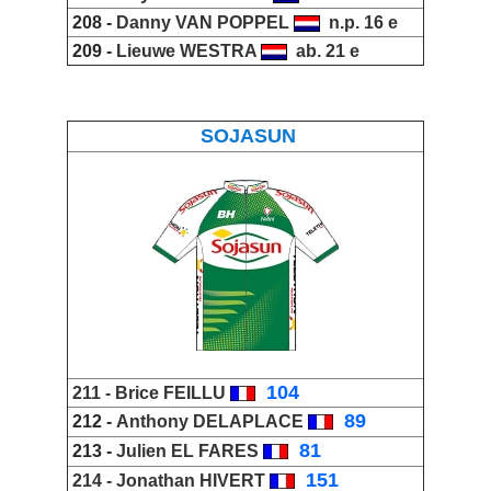
208 -
Danny VAN POPPEL
n.p. 16 e
209 -
Lieuwe WESTRA
ab. 21 e
SOJASUN
_
104
211 -
Brice FEILLU
_
89
212 -
Anthony DELAPLACE
_
81
213 -
Julien EL FARES
_
151
214 -
Jonathan HIVERT