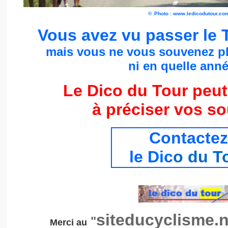
©
Photo : www.ledicodutour.co
Vous avez vu passer le 
mais vous ne vous souvenez p
ni en quelle année
Le Dico du Tour peut
à préciser vos s
Contactez
le Dic
o du T
siteducyclisme.n
"
Merci au