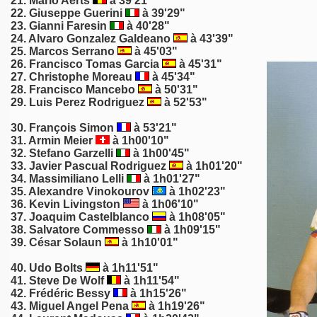
21.
Mario Aerts
à 39'21"
22.
Giuseppe Guerini
à 39'29"
23. Gianni Faresin
à 40'28"
24. Alvaro Gonzalez Galdeano
à 43'39"
25.
Marcos Serrano
à 45'03"
26. Francisco Tomas Garcia
à 45'31"
27.
Christophe Moreau
à 45'34"
28. Francisco Mancebo
à 50'31"
29. Luis Perez Rodriguez
à 52'53"
30.
François Simon
à 53'21"
31.
Armin Meier
à 1h00'10"
32.
Stefano Garzelli
à 1h00'45"
33.
Javier Pascual Rodriguez
à 1h01'20"
34.
Massimiliano Lelli
à 1h01'27"
35.
Alexandre Vinokourov
à 1h02'23"
36. Kevin Livingston
à 1h06'10"
37. Joaquim Castelblanco
à 1h08'05"
38.
Salvatore Commesso
à 1h09'15"
39. César Solaun
à 1h10'01"
40.
Udo Bolts
à 1h11'51"
41. Steve De Wolf
à 1h11'54"
42. Frédéric Bessy
à 1h15'26"
43. Miguel Angel Pena
à 1h19'26"