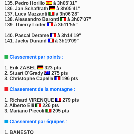
135. Pedro Horillo
à 3h05'31"
136. Jan Schaffrath
à 3h05'41"
137. Luca Mazzanti
à 3h06'28"
138. Alessandro Baronti
à 3h07'07"
139. Thierry Loder
à 3h11'55"
140. Pascal Derame
à 3h14'19"
141.
Jacky Durand
à 3h19'09"
Classement par points :
1.
Erik ZABEL
323 pts
2.
Stuart O'Grady
275 pts
3. Christophe Capelle
196 pts
Classement de la montagne :
1.
Richard VIRENQUE
279 pts
2.
Alberto Elli
226 pts
3.
Mariano Piccoli
205 pts
Classement par équipes :
1. BANESTO