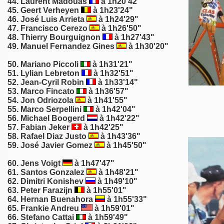
44. Laurent Madouas
à 1h20'42"
45. Geert Verheyen
à 1h23'24"
46.
José Luis Arrieta
à 1h24'29"
47. Francisco Cerezo
à 1h26'50"
48. Thierry Bourguignon
à 1h27'43"
49. Manuel Fernandez Gines
à 1h30'20"
50.
Mariano Piccoli
à 1h31'21"
51. Lylian Lebreton
à 1h32'51"
52. Jean-Cyril Robin
à 1h33'14"
53. Marco Fincato
à 1h36'57"
54. Jon Odriozola
à 1h41'55"
55. Marco Serpellini
à 1h42'04"
56.
Michael Boogerd
à 1h42'22"
57. Fabian Jeker
à 1h42'25"
58. Rafael Diaz Justo
à 1h43'36"
59. José Javier Gomez
à 1h45'50"
60.
Jens Voigt
à 1h47'47"
61. Santos Gonzalez
à 1h48'21"
62.
Dimitri Konishev
à 1h49'10"
63. Peter Farazijn
à 1h55'01"
64.
Hernan Buenahora
à 1h55'33"
65. Frankie Andreu
à 1h59'01"
66. Stefano Cattai
à 1h59'49"