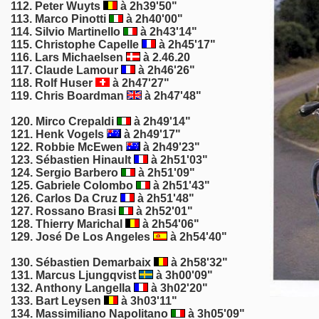
112. Peter Wuyts
à 2h39'50"
113. Marco Pinotti
à 2h40'00"
114. Silvio Martinello
à 2h43'14"
115. Christophe Capelle
à 2h45'17"
116. Lars Michaelsen
à 2.46.20
117. Claude Lamour
à 2h46'26"
118. Rolf Huser
à 2h47'27"
119.
Chris Boardman
à 2h47'48"
120. Mirco Crepaldi
à 2h49'14"
121. Henk Vogels
à 2h49'17"
122.
Robbie McEwen
à 2h49'23"
123. Sébastien Hinault
à 2h51'03"
124. Sergio Barbero
à 2h51'09"
125. Gabriele Colombo
à 2h51'43"
126.
Carlos Da Cruz
à 2h51'48"
127. Rossano Brasi
à 2h52'01"
128. Thierry Marichal
à 2h54'06"
129. José De Los Angeles
à 2h54'40"
130. Sébastien Demarbaix
à 2h58'32"
131. Marcus Ljungqvist
à 3h00'09"
132. Anthony Langella
à 3h02'20"
133. Bart Leysen
à 3h03'11"
134. Massimiliano Napolitano
à 3h05'09"