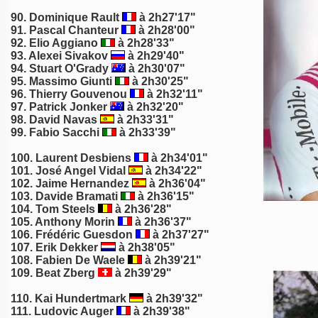
90. Dominique Rault
à 2h27'17"
91. Pascal Chanteur
à 2h28'00"
92. Elio Aggiano
à 2h28'33"
93. Alexei Sivakov
à 2h29'40"
94.
Stuart O'Grady
à 2h30'07"
95. Massimo Giunti
à 2h30'25"
96. Thierry Gouvenou
à 2h32'11"
97. Patrick Jonker
à 2h32'20"
98. David Navas
à 2h33'31"
99. Fabio Sacchi
à 2h33'39"
100.
Laurent Desbiens
à 2h34'01"
101. José Angel Vidal
à 2h34'22"
102. Jaime Hernandez
à 2h36'04"
103. Davide Bramati
à 2h36'15"
104.
Tom Steels
à 2h36'28"
105. Anthony Morin
à 2h36'37"
106. Frédéric Guesdon
à 2h37'27"
107.
Erik Dekker
à 2h38'05"
108. Fabien De Waele
à 2h39'21"
109. Beat Zberg
à 2h39'29"
110. Kai Hundertmark
à 2h39'32"
111. Ludovic Auger
à 2h39'38"