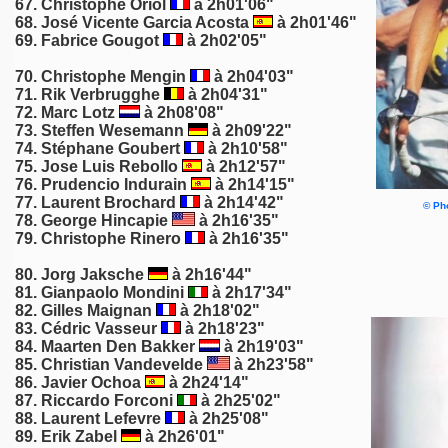
67.
Christophe Oriol
à 2h01'06"
68.
José Vicente Garcia Acosta
à 2h01'46"
69. Fabrice Gougot
à 2h02'05"
70.
Christophe Mengin
à 2h04'03"
71.
Rik Verbrugghe
à 2h04'31"
72. Marc Lotz
à 2h08'08"
73. Steffen Wesemann
à 2h09'22"
74. Stéphane Goubert
à 2h10'58"
75. Jose Luis Rebollo
à 2h12'57"
76. Prudencio Indurain
à 2h14'15"
77.
Laurent Brochard
à 2h14'42"
©
Pho
78.
George Hincapie
à 2h16'35"
79. Christophe Rinero
à 2h16'35"
80.
Jorg Jaksche
à 2h16'44"
81.
Gianpaolo Mondini
à 2h17'34"
82. Gilles Maignan
à 2h18'02"
83.
Cédric Vasseur
à 2h18'23"
84. Maarten Den Bakker
à 2h19'03"
85. Christian Vandevelde
à 2h23'58"
86.
Javier Ochoa
à 2h24'14"
87. Riccardo Forconi
à 2h25'02"
88.
Laurent Lefevre
à 2h25'08"
89.
Erik Zabel
à 2h26'01"