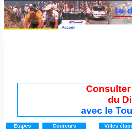
Tour de France 2017 / Histoire du Tour de France de 194
Consulter
du D
avec le To
Etapes
Coureurs
V
illes étap