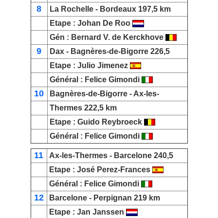
8
La Rochelle
-
Bordeaux
197,5 km
Etape :
Johan De Roo
Gén
:
Bernard V. de Kerckhove
9
Dax
-
Bagnères-de-Bigorre
226,5
Etape :
Julio Jimenez
Général
:
Felice Gimondi
10
Bagnères-de-Bigorre
-
Ax-les-
Thermes
222,5 km
Etape :
Guido Reybroeck
Général
:
Felice Gimondi
11
Ax-les-Thermes
-
Barcelone
240,5
Etape :
José Perez-Frances
Général
:
Felice Gimondi
12
Barcelone
-
Perpignan
219 km
Etape :
Jan Janssen