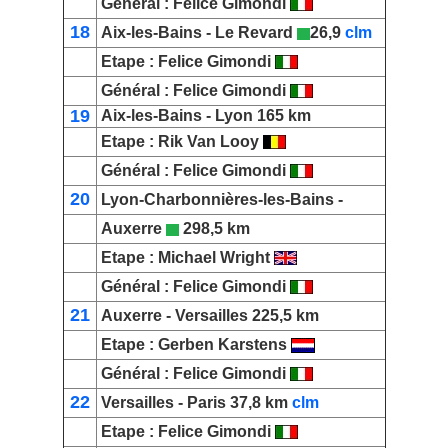
Général
:
Felice Gimondi
18
Aix-les-Bains
-
Le Revard
26,9
clm
Etape :
Felice Gimondi
Général
:
Felice Gimondi
19
Aix-les-Bains
-
Lyon
165 km
Etape :
Rik Van Looy
Général
:
Felice Gimondi
20
Lyon-Charbonnières-les-Bains
-
Auxerre
298,5 km
Etape :
Michael Wright
Général
:
Felice Gimondi
21
Auxerre
-
Versailles
225,5 km
Etape :
Gerben Karstens
Général
:
Felice Gimondi
22
Versailles
-
Paris
37,8 km
clm
Etape :
Felice Gimondi