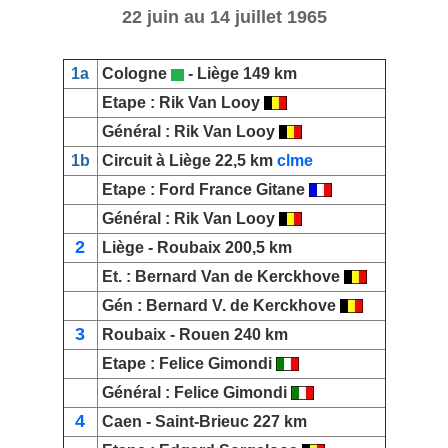
22 juin au 14 juillet 1965
1a
Cologne
-
Liège
149 km
Etape :
Rik Van Looy
Général :
Rik Van Looy
1b
Circuit à Liège
22,5 km
clme
Etape :
Ford France Gitane
Général :
Rik Van Looy
2
Liège
-
Roubaix
200,5 km
Et. :
Bernard Van de Kerckhove
Gén
:
Bernard V. de Kerckhove
3
Roubaix
-
Rouen
240 km
Etape :
Felice Gimondi
Général
:
Felice Gimondi
4
Caen
-
Saint-Brieuc
227 km