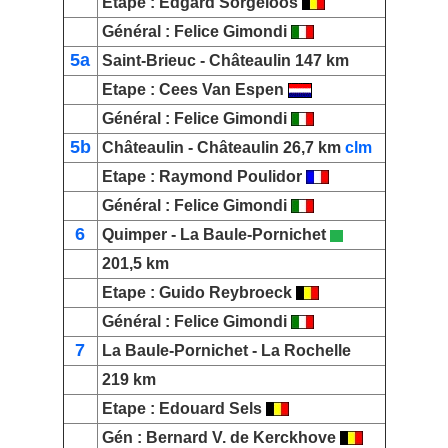
Etape :
Edgard Sorgeloos
Général
:
Felice Gimondi
5a
Saint-Brieuc
-
Châteaulin
147 km
Etape :
Cees Van Espen
Général
:
Felice Gimondi
5b
Châteaulin
- Châteaulin 26,7 km
clm
Etape :
Raymond Poulidor
Général
:
Felice Gimondi
6
Quimper -
La Baule-Pornichet
201,5 km
Etape :
Guido Reybroeck
Général
:
Felice Gimondi
7
La Baule-Pornichet
-
La Rochelle
219 km
Etape :
Edouard Sels
Gén
:
Bernard V. de Kerckhove