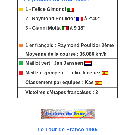
1 -
Felice Gimondi
2 -
Raymond Poulidor
à 2'40"
3 -
Gianni Motta
à 9'18"
1 er français :
Raymond Poulidor
2ème
Moyenne de la course :
36,086 km/h
M
aillot vert
:
Jan Janssen
Meilleur grimpeur :
Julio Jimenez
Classement par équipes :
Kas
Victoires d'étapes françaises : 3
Le Tour de France 1965