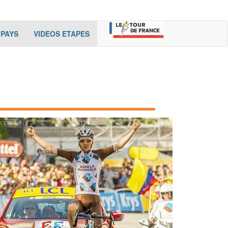
rent)
(cur
(cur
PAYS
VIDEOS ETAPES
rent
rent