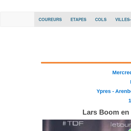
(current)
(current)
(current)
COUREURS
ETAPES
COLS
VILLES
Mercred
Ypres - Arenb
Lars Boom en s