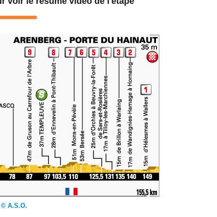
r voir le résumé vidéo de l'étape
© A.S.O.