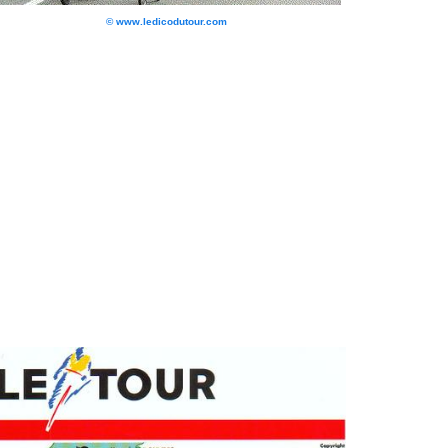
© www.ledicodutour.com