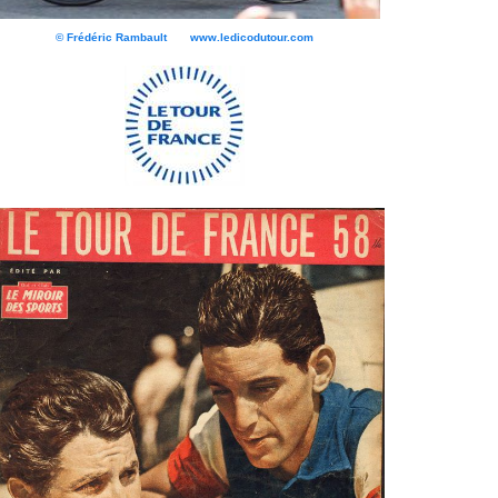
© Frédéric Rambault www.ledicodutour.com