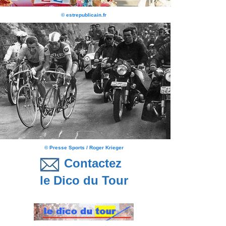
© estrepublicain.fr
© Presse Sports / Roger Krieger
Contactez
le Dico du Tour