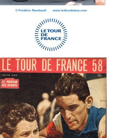
© Frédéric Rambault www.ledicodutour.com