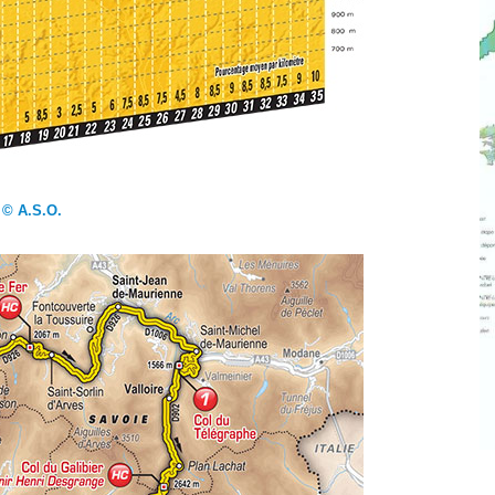
© A.S.O.