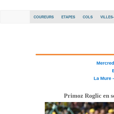
(current)
(current)
(current)
COUREURS
ETAPES
COLS
VILLES
Mercredi
La Mure -
Primoz Roglic en s