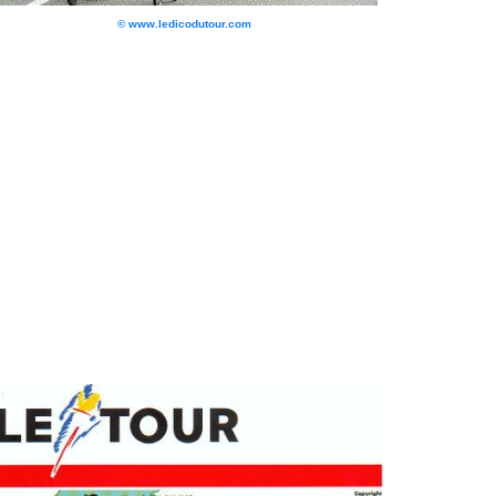
© www.ledicodutour.com