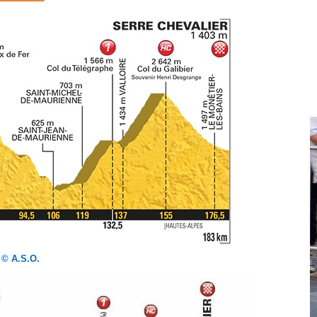
© A.S.O.