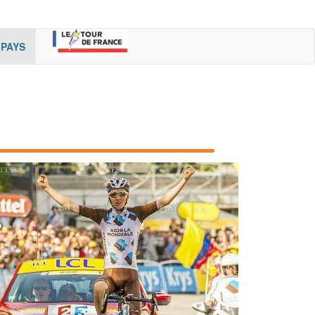
rent)
(cur
PAYS
rent