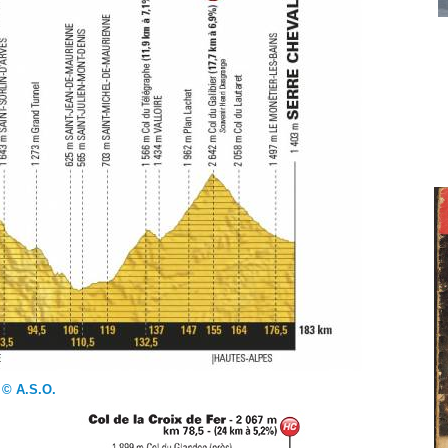
© A.S.O.