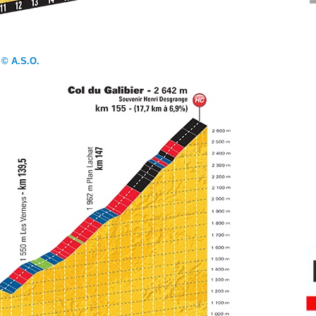
© A.S.O.