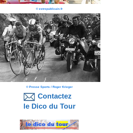
© estrepublicain.fr
© Presse Sports / Roger Krieger
Contactez
le Dico du Tour