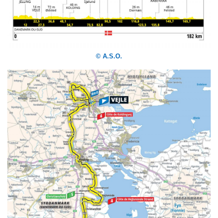
© A.S.O.