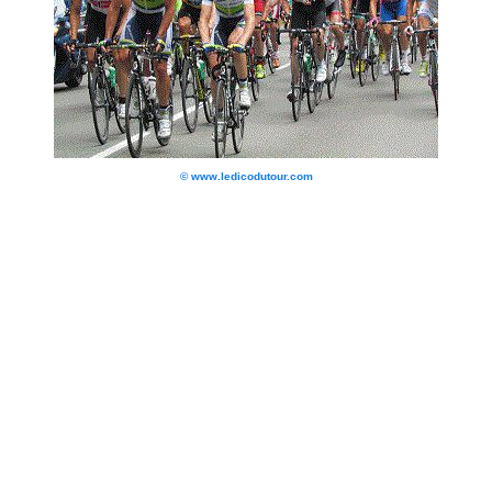
© www.ledicodutour.com