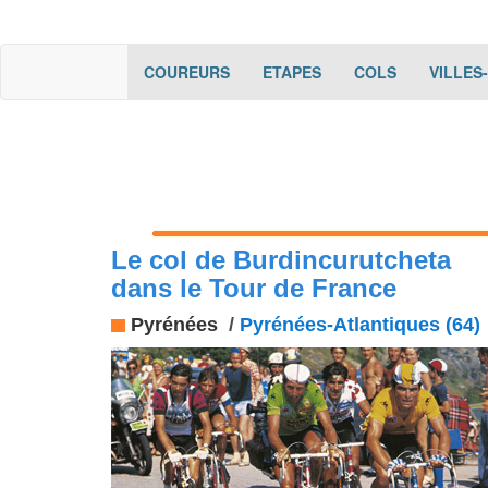
(current)
(current)
(current)
COUREURS
ETAPES
COLS
VILLES
Le col de Burdincurutcheta
dans le Tour de France
Pyrénées
/
Pyrénées-Atlantiques (64)