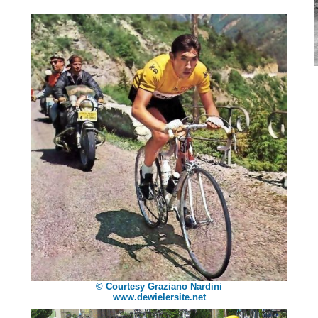
© Courtesy Graziano Nardini
www.dewielersite.net