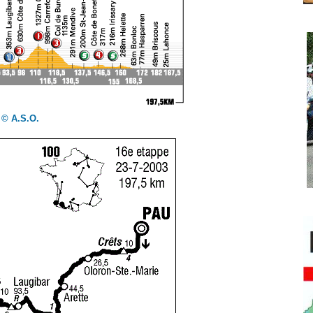
© A.S.O.