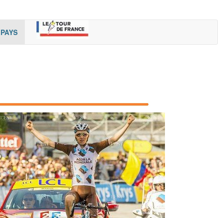
rent)
(cur
PAYS
rent