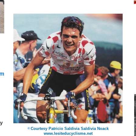
 m
ty
Courtesy Patricio Saldivia Saldivia Noack
©
www.lesiteducyclisme.net