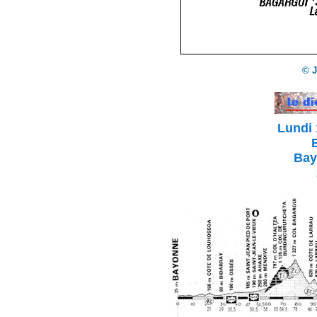
©
J
Lundi 
Bay