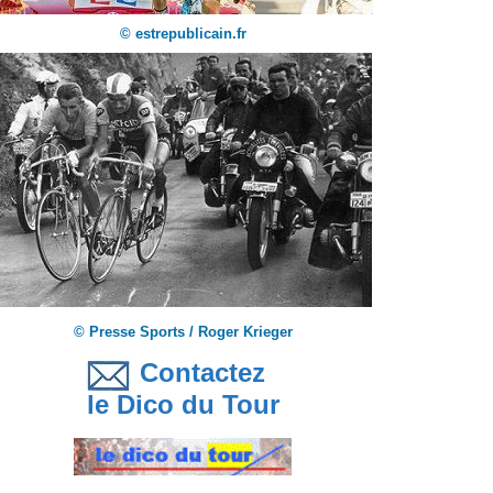
© estrepublicain.fr
© Presse Sports / Roger Krieger
Contactez
le Dico du Tour