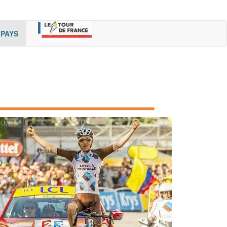
rent)
(cur
PAYS
rent