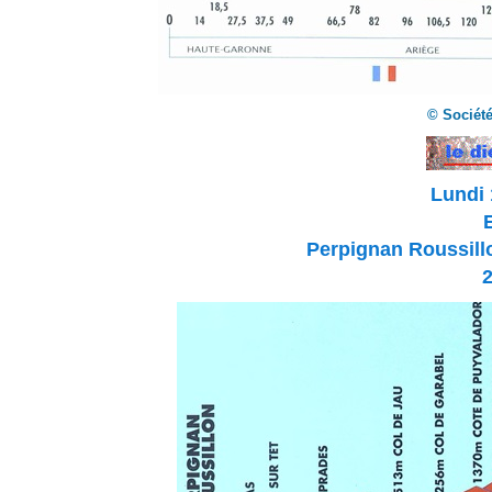
© Société
Lundi 
Perpignan Roussill