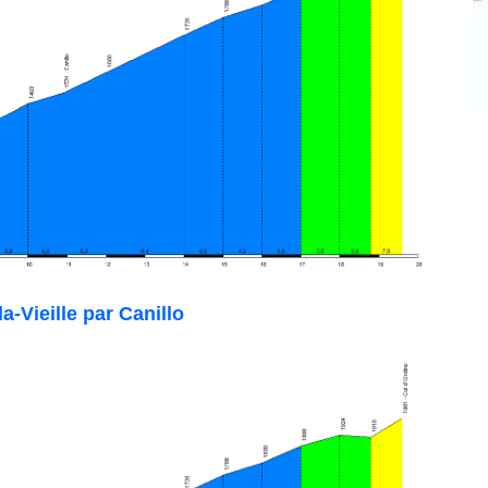
a-Vieille
par Canillo