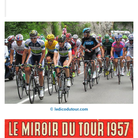
© ledicodutour.com