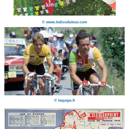
© www.ledicodutour.com
© lequipe.fr