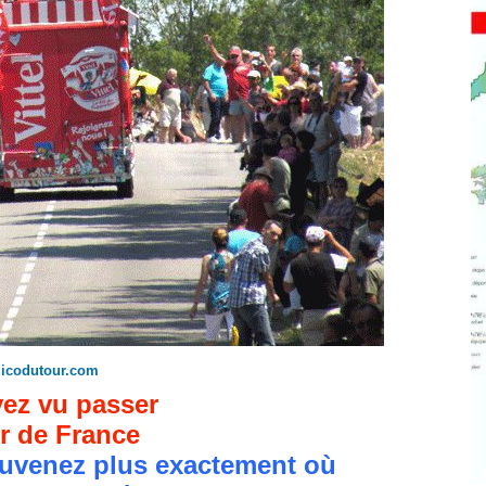
dicodutour.com
ez vu passer
r de France
uvenez plus exactement où