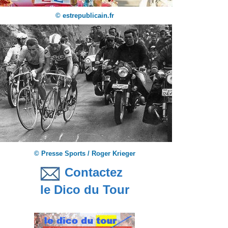
© estrepublicain.fr
© Presse Sports / Roger Krieger
Contactez
le Dico du Tour