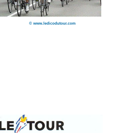
© www.ledicodutour.com