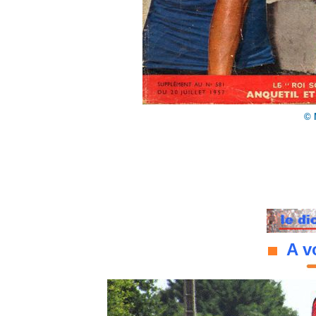
© 
A vo