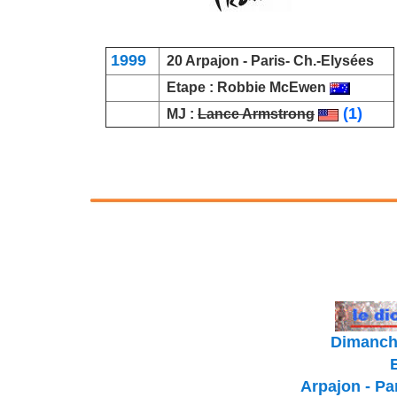
1999
20 Arpajon -
Paris- Ch.-Elysées
Etape :
Robbie McEwen
(1)
MJ :
Lance Armstrong
Dimanche
Arpajon - P