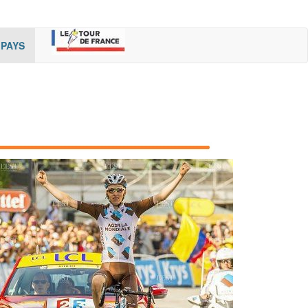
rent)
(cur
PAYS
rent