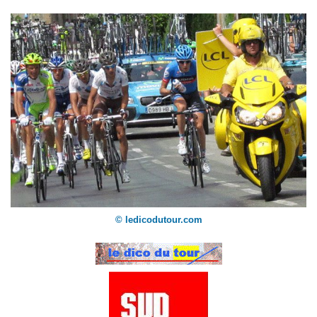
© ledicodutour.com