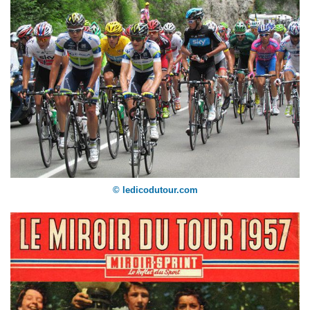
© ledicodutour.com