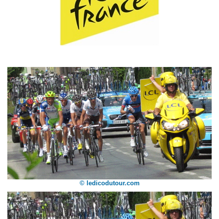
© ledicodutour.com