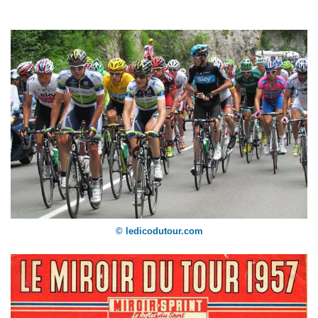
© ledicodutour.com