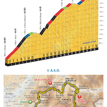
© A.S.O.