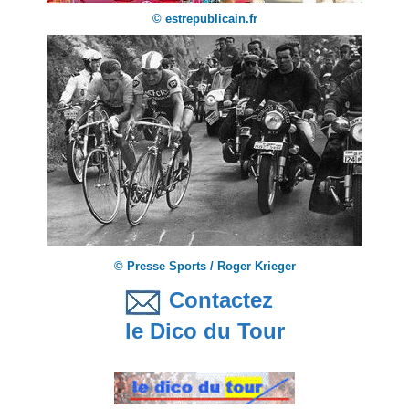
© estrepublicain.fr
© Presse Sports / Roger Krieger
Contactez
le Dico du Tour