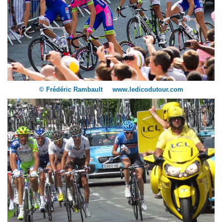
© Frédéric Rambault www.ledicodutour.com