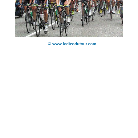
© www.ledicodutour.com