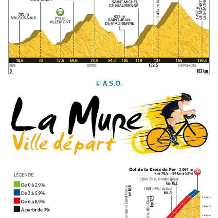
© A.S.O.