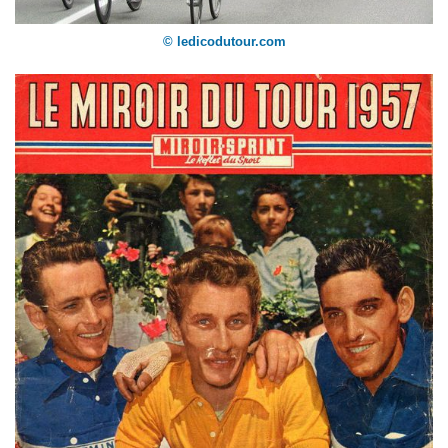
© ledicodutour.com