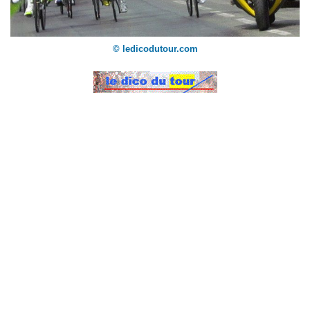
© ledicodutour.com