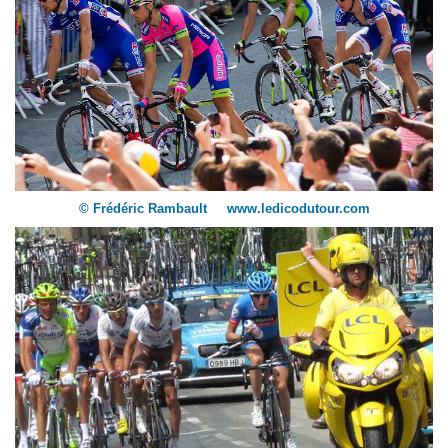
© Frédéric Rambault www.ledicodutour.com