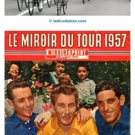
© ledicodutour.com