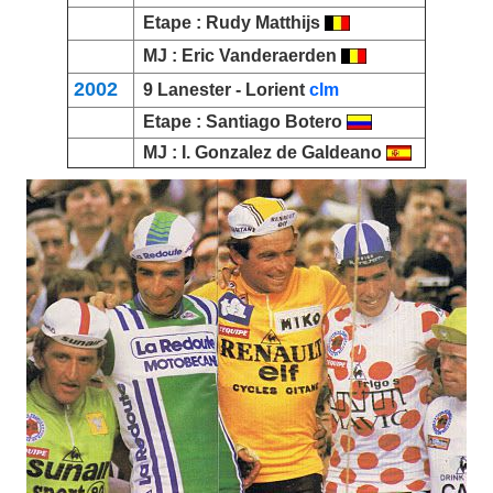
Etape :
Rudy Matthijs
MJ :
Eric Vanderaerden
2002
9 Lanester -
Lorient
clm
Etape :
Santiago Botero
MJ :
I. Gonzalez de Galdeano