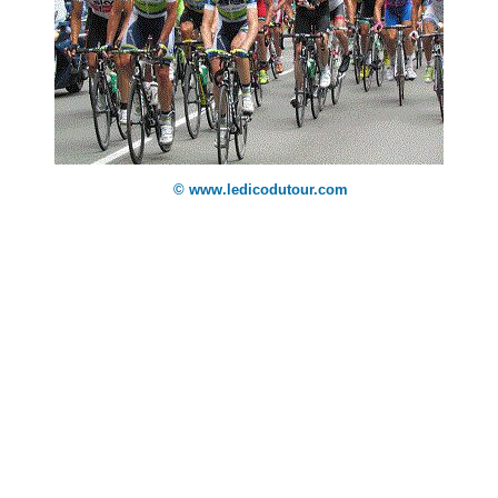
© www.ledicodutour.com