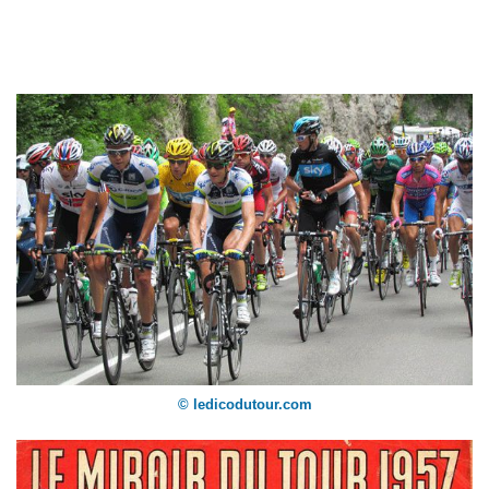
© ledicodutour.com