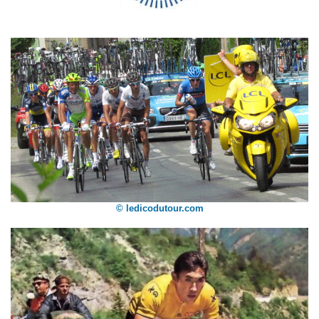
© ledicodutour.com