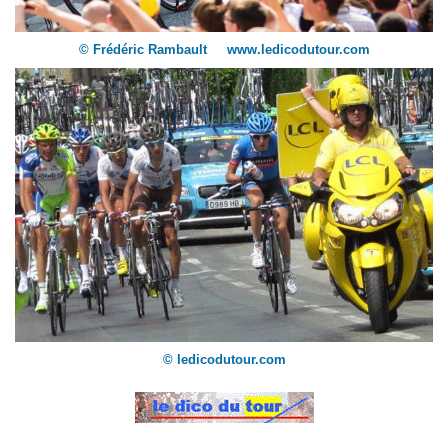
© Frédéric Rambault www.ledicodutour.com
© ledicodutour.com