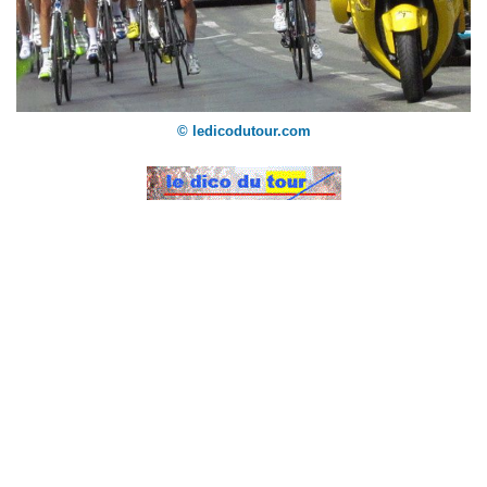
© ledicodutour.com