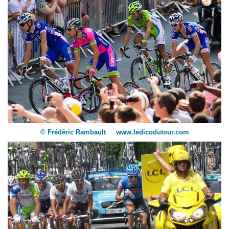
© Frédéric Rambault www.ledicodutour.com