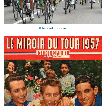
© ledicodutour.com