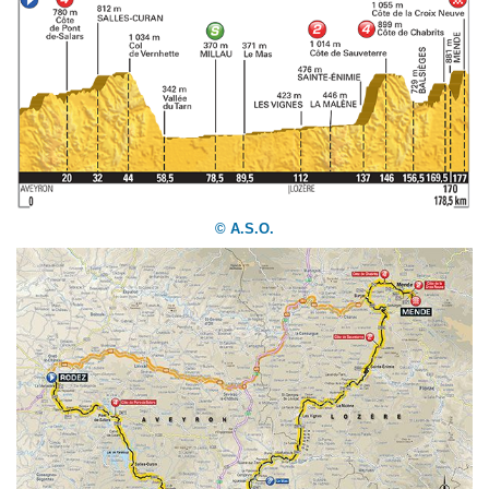
© A.S.O.