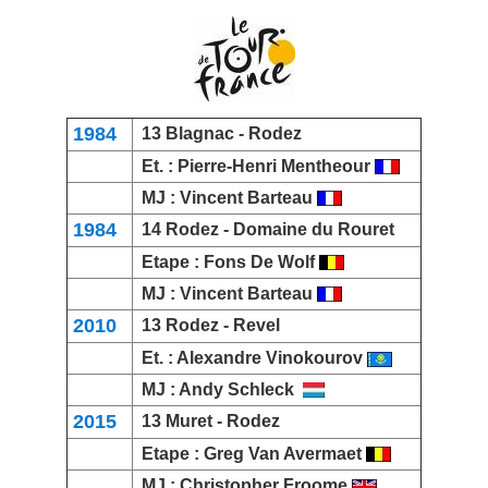
1984
13
Blagnac
- Rodez
Et. :
Pierre-Henri Mentheour
MJ :
Vincent Barteau
1984
14 Rodez -
Domaine du Rouret
Etape :
Fons De Wolf
MJ :
Vincent Barteau
2010
13 Rodez -
Revel
Et. :
Alexandre Vinokourov
MJ :
Andy Schleck
2015
13
Muret
- Rodez
Etape :
Greg Van Avermaet
MJ :
Christopher Froome