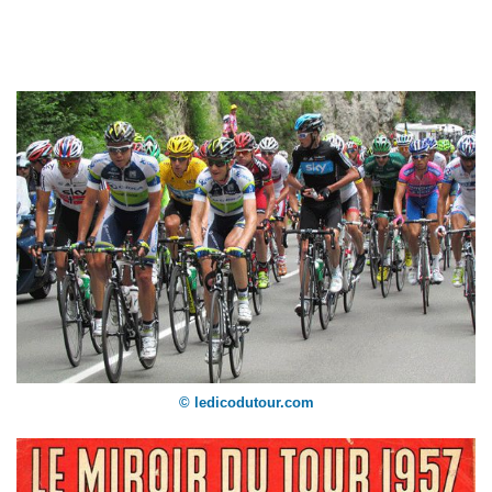
© ledicodutour.com