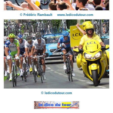
© Frédéric Rambault www.ledicodutour.com
© ledicodutour.com