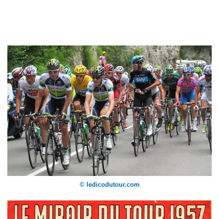
© ledicodutour.com