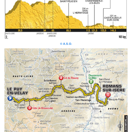
© A.S.O.