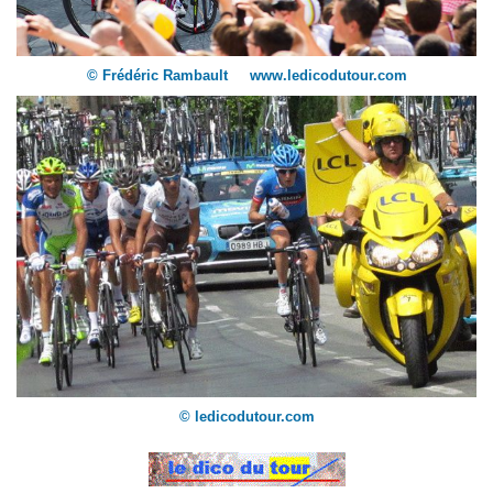
© Frédéric Rambault www.ledicodutour.com
© ledicodutour.com