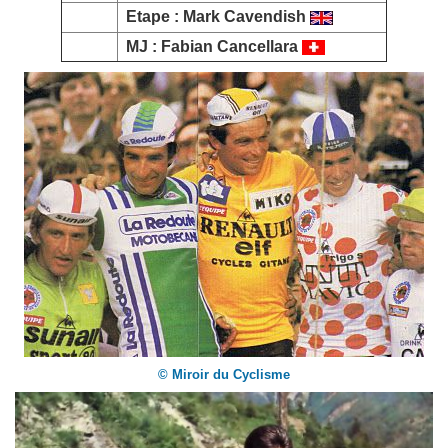
Etape :
Mark Cavendish
MJ :
Fabian Cancellara
© Miroir du Cyclisme