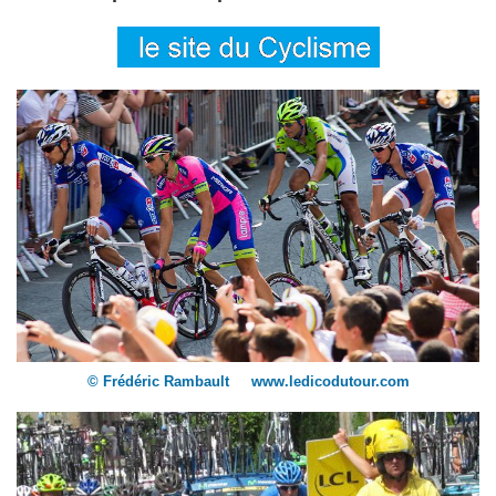
© Frédéric Rambault www.ledicodutour.com