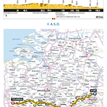
© A.S.O.