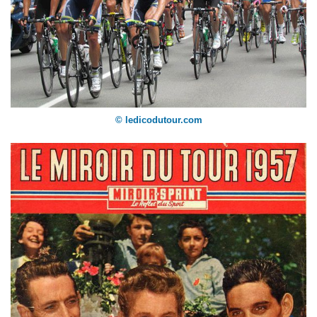
© ledicodutour.com