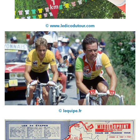
© www.ledicodutour.com
© lequipe.fr