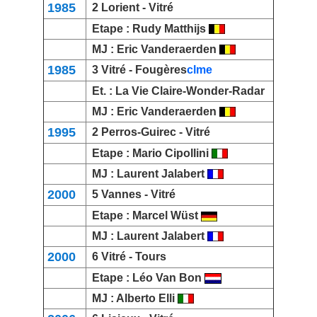
1985
2
Lorient
- Vitré
Etape :
Rudy Matthijs
MJ :
Eric Vanderaerden
1985
3 Vitré -
Fougères
clme
Et. : La Vie Claire-Wonder-Radar
MJ :
Eric Vanderaerden
1995
2
Perros-Guirec
- Vitré
Etape :
Mario Cipollini
MJ :
Laurent Jalabert
2000
5
Vannes
- Vitré
Etape :
Marcel Wüst
MJ :
Laurent Jalabert
2000
6 Vitré -
Tours
Etape :
Léo Van Bon
MJ :
Alberto Elli