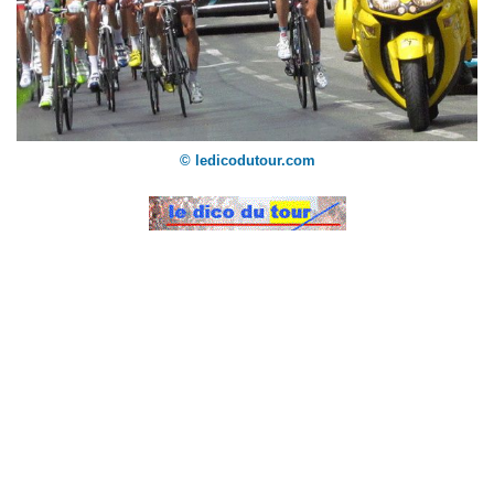
© ledicodutour.com