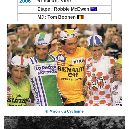
2006
6
Lisieux
- Vitré
Etape :
Robbie McEwen
MJ :
Tom Boonen
© Miroir du Cyclisme