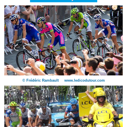
© Frédéric Rambault www.ledicodutour.com