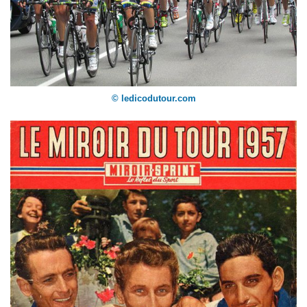
© ledicodutour.com